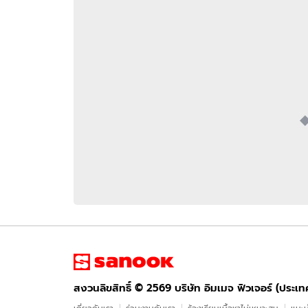
อัปเดตจีน
เช็กข่าวชัวร์
ติดตามสนุกโซเชี
ดาวน์โหลดสนุกแอปฟรี
สงวนลิขสิทธิ์ ©
2569
บริษัท อิมเมจ ฟิวเจอร์ (ประเทศไทย) จำกัด
สงวนลิขสิทธิ์ ©
2569
บริษัท อิมเมจ ฟิวเจอร์ (ประเ