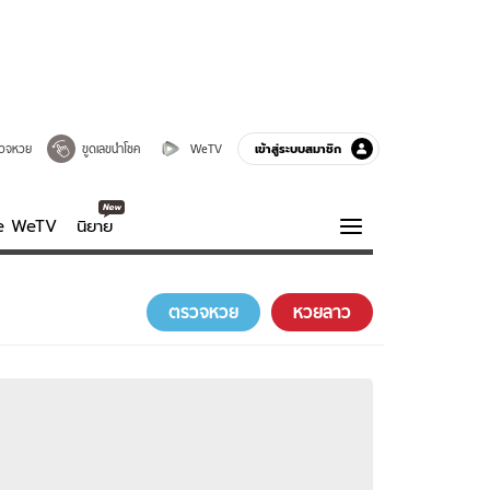
เข้าสู่ระบบสมาชิก
วจหวย
ขูดเลขนำโชค
WeTV
ve WeTV
นิยาย
รบรส
ความรู้รอบตัว
ตรวจหวย
หวยลาว
ฮาวทู
กูรู-รอบรู้