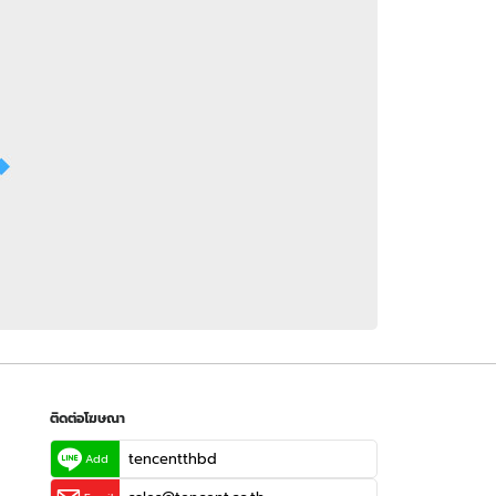
 WeTV
ติดต่อโฆษณา
tencentthbd
sales@tencent.co.th
รา
ร้องเรียนเนื้อหาไม่เหมาะสม
แนะนำติชม แจ้งปัญหาการใช้งาน
ติดต่อโฆษณา
tencentthbd
Add