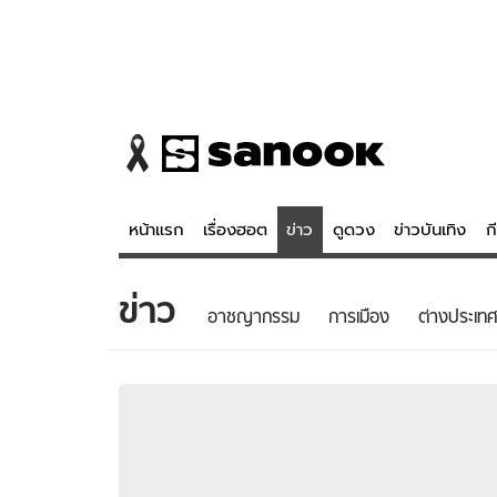
หน้าแรก
เรื่องฮอต
ข่าว
ดูดวง
ข่าวบันเทิง
ก
ข่าว
ข่าว
ดูดวง - 
อาชญากรรม
การเมือง
ต่างประเทศ
เรื่องฮอต
ดูดวง
ข่าว
หวยไทย
ข่าวบันเทิง
สถิติหวยไท
ข่าวกีฬา
หวยลาว
ข่าวเศรษฐกิจ