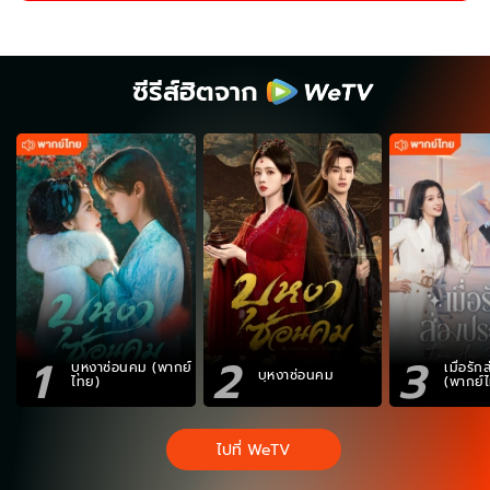
ซีรีส์ฮิตจาก
1
2
3
บุหงาซ่อนคม (พากย์
เมื่อรั
บุหงาซ่อนคม
ไทย)
(พากย์
ไปที่ WeTV