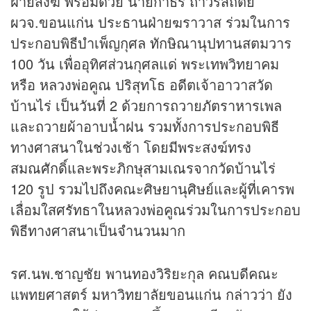
ฝ่ายสงฆ์ พร้อมด้วย นายกำธร ถาวรสถิตย์
ผวจ.ขอนแก่น ประธานฝ่ายฆราวาส ร่วมในการ
ประกอบพิธีบำเพ็ญกุศล ทักษิณานุปทานสตมวาร
100 วัน เพื่ออุทิศส่วนกุศลแด่ พระเทพวิทยาคม
หรือ หลวงพ่อคูณ ปริสุทโธ อดีตเจ้าอาวาสวัด
บ้านไร่ เป็นวันที่ 2 ด้วยการถวายภัตราหารเพล
และถวายผ้าอาบน้ำฝน รวมทั้งการประกอบพิธี
ทางศาสนาในช่วงเช้า โดยมีพระสงฆ์ทรง
สมณศักดิ์และพระภิกษุสามเณรจากวัดบ้านไร่
120 รูป รวมไปถึงคณะศิษยานุศิษย์และผู้ที่เคารพ
เลื่อมใสศรัทธาในหลวงพ่อคูณร่วมในการประกอบ
พิธีทางศาสนาเป็นจำนวนมาก
รศ.นพ.ชาญชัย พานทองวิริยะกุล คณบดีคณะ
แพทยศาสตร์ มหาวิทยาลัยขอนแก่น กล่าวว่า ยัง