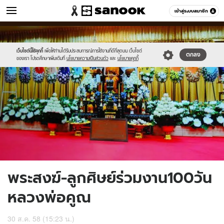
ข่าว
เข้าสู่ระบบสมาชิก
หมวดอื่นๆ
//s.isanook.com/ns/0/ud/371/1856790/642521-
Sanook
//s.isanook.com/sr/0/images/logo-
600
60
01.jpg
new-
sanook.png
เว็บไซต์นี้ใช้คุกกี้
เพื่อให้ท่านได้รับประสบการณ์การใช้งานที่ดีที่สุดบน เว็บไซต์
ตกลง
ของเรา โปรดศึกษาเพิ่มเติมที่
นโยบายความเป็นส่วนตัว
และ
นโยบายคุกกี้
พระสงฆ์-ลูกศิษย์ร่วมงาน100วัน
หลวงพ่อคูณ
30 ส.ค. 58 (15:23 น.)