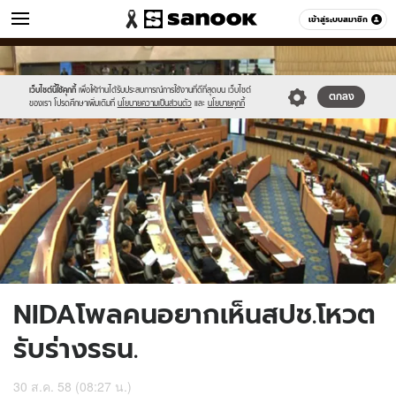
ข่าว
เข้าสู่ระบบสมาชิก
หมวดอื่นๆ
//s.isanook.com/ns/0/ud/371/1856634/642461-
Sanook
//s.isanook.com/sr/0/images/logo-
600
60
01.jpg
new-
sanook.png
เว็บไซต์นี้ใช้คุกกี้
เพื่อให้ท่านได้รับประสบการณ์การใช้งานที่ดีที่สุดบน เว็บไซต์
ตกลง
ของเรา โปรดศึกษาเพิ่มเติมที่
นโยบายความเป็นส่วนตัว
และ
นโยบายคุกกี้
NIDAโพลคนอยากเห็นสปช.โหวต
รับร่างรธน.
30 ส.ค. 58 (08:27 น.)