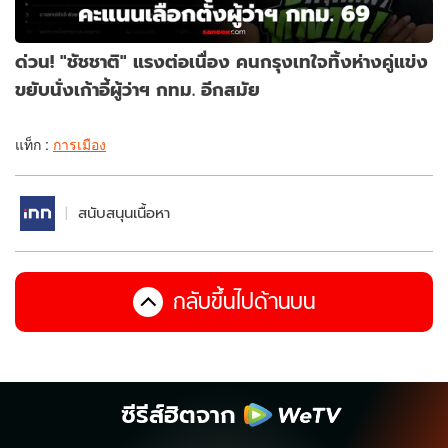
ด่วน! "ชัชชาติ" แรงต่อเนื่อง คนกรุงเทใจทิ้งห่างคู่แข่ง
ขยับนั่งเก้าอี้ผู้ว่าฯ กทม. อีกสมัย
แท็ก :
การเมือง
สนับสนุนเนื้อหา
กลับขึ้นไปด้านบน
ซีรีส์ฮิตจาก