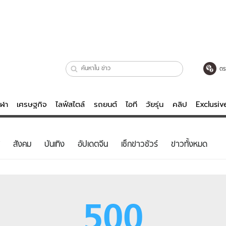
ตร
ีฬา
เศรษฐกิจ
ไลฟ์สไตล์
รถยนต์
ไอที
วัยรุ่น
คลิป
Exclusi
ตรวจหวย
ไลฟ์สไตล์
บันเทิงค
สังคม
บันเทิง
อัปเดตจีน
เช็กข่าวชัวร์
ข่าวทั้งหมด
ผู้หญิง
หนัง-ละคร
ผู้ชาย
เพลง
ย
วัยรุ่น
เกมส์
500
ไอที
คลิป
รถยนต์
พอดแคสต์