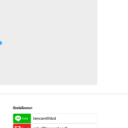
 WeTV
ติดต่อโฆษณา
tencentthbd
sales@tencent.co.th
รา
ร้องเรียนเนื้อหาไม่เหมาะสม
แนะนำติชม แจ้งปัญหาการใช้งาน
ติดต่อโฆษณา
tencentthbd
Add