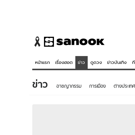
หน้าแรก
เรื่องฮอต
ข่าว
ดูดวง
ข่าวบันเทิง
ก
ข่าว
ข่าว
ดูดวง - 
อาชญากรรม
การเมือง
ต่างประเทศ
เรื่องฮอต
ดูดวง
ข่าว
หวยไทย
ข่าวบันเทิง
สถิติหวยไท
ข่าวกีฬา
หวยลาว
ข่าวเศรษฐกิจ