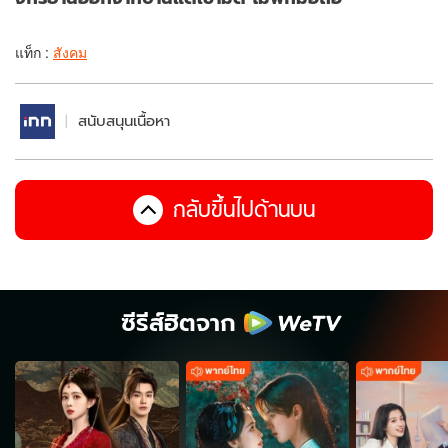
แท็ก :
สังคม
สนับสนุนเนื้อหา
กลับขึ้นไปด้านบน
ซีรีส์ฮิตจาก