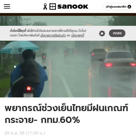
ข่าว
เข้าสู่ระบบสมาชิก
หมวดอื่นๆ
//s.isanook.com/ns/0/ud/371/1856474/642411-
Sanook
//s.isanook.com/sr/0/images/logo-
600
60
01.jpg
new-
sanook.png
เว็บไซต์นี้ใช้คุกกี้
เพื่อให้ท่านได้รับประสบการณ์การใช้งานที่ดีที่สุดบน เว็บไซต์
ตกลง
ของเรา โปรดศึกษาเพิ่มเติมที่
นโยบายความเป็นส่วนตัว
และ
นโยบายคุกกี้
พยากรณ์ช่วงเย็นไทยมีฝนเกณฑ์
กระจาย- กทม.60%
29 ส.ค. 58 (17:09 น.)