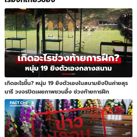
เกิดอะไรขึ้น? หนุ่ม 19 ยิงตัวเองในสนามยิงปืนค่ายสุร
นารี วงจรปิดเผยภาพชวนอึ้ง ช่วงท้ายการฝึก