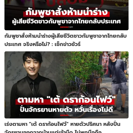
กัมพูชาสั่งห้ามนำร่างผู้เสียชีวิตชาวกัมพูชาจากไทยกลับ
ประเทศ จริงหรือไม่? : เช็กข่าวชัวร์
เร่งตามหา "เต้ ดราก้อนไฟว์" หายตัวปริศนา หลังปั่น
จักรยานออกจากบ้านแต่เช้ามืด ไม่พกมือถือ