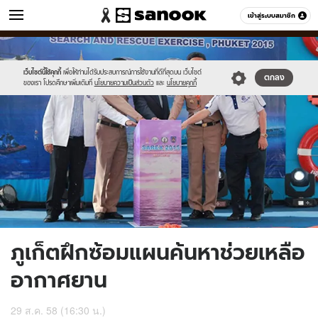
ข่าว
เข้าสู่ระบบสมาชิก
หมวดอื่นๆ
//s.isanook.com/ns/0/ud/371/1856466/642401-
Sanook
//s.isanook.com/sr/0/images/logo-
600
60
01.jpg
new-
sanook.png
เว็บไซต์นี้ใช้คุกกี้
เพื่อให้ท่านได้รับประสบการณ์การใช้งานที่ดีที่สุดบน เว็บไซต์
ตกลง
ของเรา โปรดศึกษาเพิ่มเติมที่
นโยบายความเป็นส่วนตัว
และ
นโยบายคุกกี้
ภูเก็ตฝึกซ้อมแผนค้นหาช่วยเหลือ
อากาศยาน
29 ส.ค. 58 (16:30 น.)