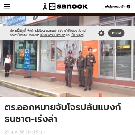
ข่าว
เข้าสู่ระบบสมาชิก
หมวดอื่นๆ
//s.isanook.com/ns/0/ud/371/1856370/642367-
Sanook
//s.isanook.com/sr/0/images/logo-
600
60
01.jpg
new-
sanook.png
เว็บไซต์นี้ใช้คุกกี้
เพื่อให้ท่านได้รับประสบการณ์การใช้งานที่ดีที่สุดบน เว็บไซต์
ตกลง
ของเรา โปรดศึกษาเพิ่มเติมที่
นโยบายความเป็นส่วนตัว
และ
นโยบายคุกกี้
ตร.ออกหมายจับโจรปล้นแบงก์
ธนชาต-เร่งล่า
29 ส.ค. 58 (14:15 น.)