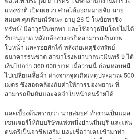
พล.ต.ท.ประวุฒิ ถาวรศิริ โฆษกสำนักงานตำรวจ
แห่งชาติ เปิดเผยว่า ศาลได้ออกหมายจับ นาย
สมยศ ศุภลักษณ์วัจนะ อายุ 26 ปี ในข้อหาชิง
ทรัพย์/ มีอาวุธปืนพกพา และใช้อาวุธปืนโดยไม่ได้
รับอนุญาต หลังกล้องวงจรปิดสามารถจับภาพ
ใบหน้า และ
รอยสัก
ได้ หลังก่อเหตุชิงทรัพย์
ธนาคารธนชาต สาขาโรงพยาบาลนวมินทร์ 9 ได้
เงินไปกว่า 360,000 บาท เมื่อวานนี้ ก่อนหลบหนี
ไปเปลี่ยนเสื้อผ้า ห่างจากจุดเกิดเหตุประมาณ 500
เมตร ซึ่งสอดคล้องกับคำให้การของพยาน ที่
สามารถยืนยันและจดจำใบหน้าคนร้ายได้
และเบื้องต้นทราบว่า นายสมยศ ทำงานเป็นแมส
เซนเจอร์ให้กับบริษัทแห่งหนึ่งย่านมีนบุรี และเล่น
ดนตรีเป็นอาชีพเสริม และเชื่อว่าเคยเข้ามาทำ