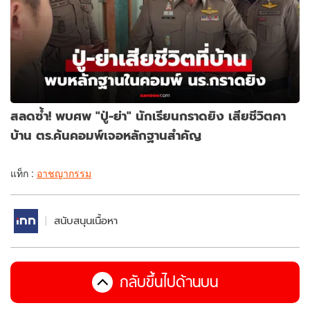
สลดซ้ำ! พบศพ "ปู่-ย่า" นักเรียนกราดยิง เสียชีวิตคา
บ้าน ตร.ค้นคอมพ์เจอหลักฐานสำคัญ
แท็ก :
อาชญากรรม
สนับสนุนเนื้อหา
กลับขึ้นไปด้านบน