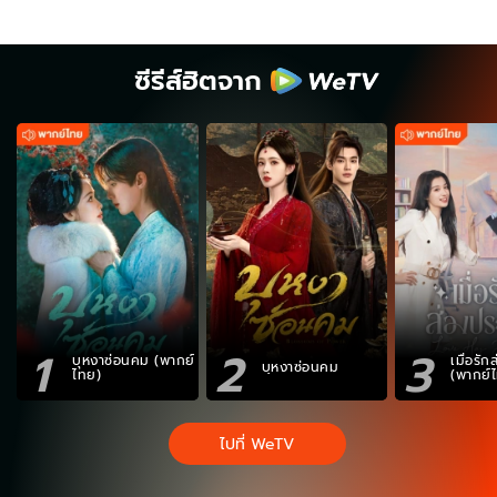
ซีรีส์ฮิตจาก
1
2
3
บุหงาซ่อนคม (พากย์
เมื่อรั
บุหงาซ่อนคม
ไทย)
(พากย์
ไปที่ WeTV