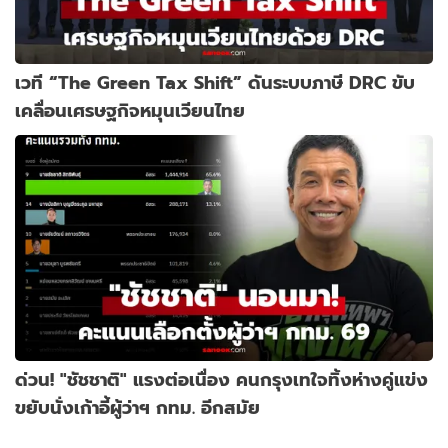
เวที “The Green Tax Shift” ดันระบบภาษี DRC ขับ
เคลื่อนเศรษฐกิจหมุนเวียนไทย
ด่วน! "ชัชชาติ" แรงต่อเนื่อง คนกรุงเทใจทิ้งห่างคู่แข่ง
ขยับนั่งเก้าอี้ผู้ว่าฯ กทม. อีกสมัย