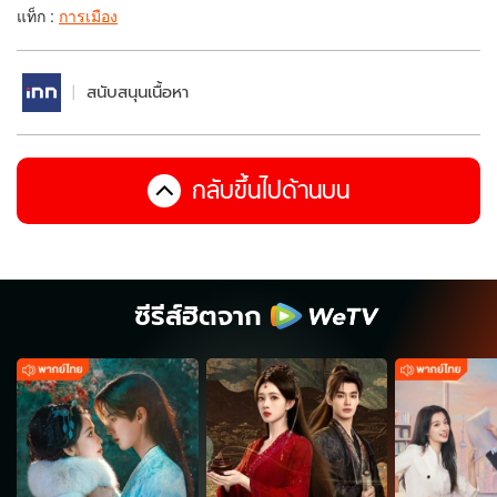
แท็ก :
การเมือง
สนับสนุนเนื้อหา
กลับขึ้นไปด้านบน
ซีรีส์ฮิตจาก