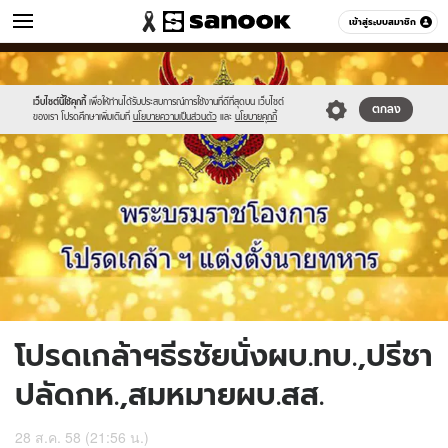
ข่าว
เข้าสู่ระบบสมาชิก
หมวดอื่นๆ
//s.isanook.com/ns/0/ud/371/1856126/642288-
Sanook
//s.isanook.com/sr/0/images/logo-
600
60
01.jpg
new-
sanook.png
เว็บไซต์นี้ใช้คุกกี้
เพื่อให้ท่านได้รับประสบการณ์การใช้งานที่ดีที่สุดบน เว็บไซต์
ตกลง
ของเรา โปรดศึกษาเพิ่มเติมที่
นโยบายความเป็นส่วนตัว
และ
นโยบายคุกกี้
โปรดเกล้าฯธีรชัยนั่งผบ.ทบ.,ปรีชา
ปลัดกห.,สมหมายผบ.สส.
28 ส.ค. 58 (21:56 น.)