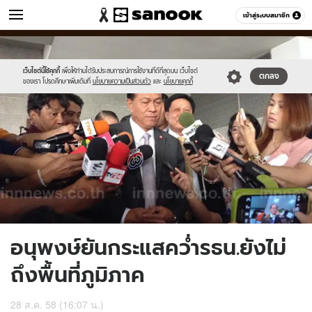
ข่าว
เข้าสู่ระบบสมาชิก
หมวดอื่นๆ
//s.isanook.com/ns/0/ud/371/1855958/642217-
Sanook
//s.isanook.com/sr/0/images/logo-
600
60
01.jpg
new-
sanook.png
เว็บไซต์นี้ใช้คุกกี้
เพื่อให้ท่านได้รับประสบการณ์การใช้งานที่ดีที่สุดบน เว็บไซต์
ตกลง
ของเรา โปรดศึกษาเพิ่มเติมที่
นโยบายความเป็นส่วนตัว
และ
นโยบายคุกกี้
อนุพงษ์ยันกระแสคว่ำรธน.ยังไม่
ถึงพื้นที่ภูมิภาค
28 ส.ค. 58 (16:07 น.)