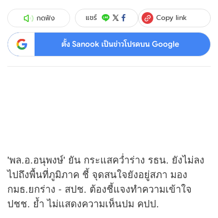
Copy link
แชร์
กดฟัง
ตั้ง Sanook เป็นข่าวโปรดบน Google
'พล.อ.อนุพงษ์' ยัน กระแสคว่ำร่าง รธน. ยังไม่ลง
ไปถึงพื้นที่ภูมิภาค ชี้ จุดสนใจยังอยู่สภา มอง
กมธ.ยกร่าง - สปช. ต้องชี้แจงทำความเข้าใจ
ปชช. ย้ำ ไม่แสดงความเห็นปม คปป.