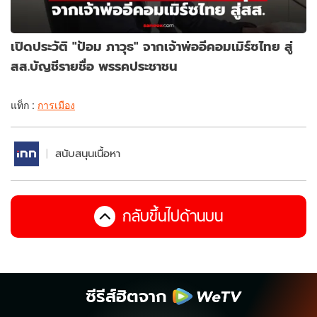
เปิดประวัติ "ป้อม ภาวุธ" จากเจ้าพ่ออีคอมเมิร์ซไทย สู่
สส.บัญชีรายชื่อ พรรคประชาชน
แท็ก :
การเมือง
สนับสนุนเนื้อหา
กลับขึ้นไปด้านบน
ซีรีส์ฮิตจาก