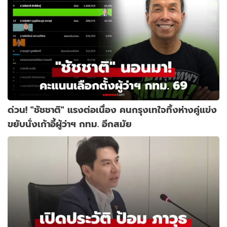
ด่วน! "ชัชชาติ" แรงต่อเนื่อง คนกรุงเทใจทิ้งห่างคู่แข่ง
ขยับนั่งเก้าอี้ผู้ว่าฯ กทม. อีกสมัย