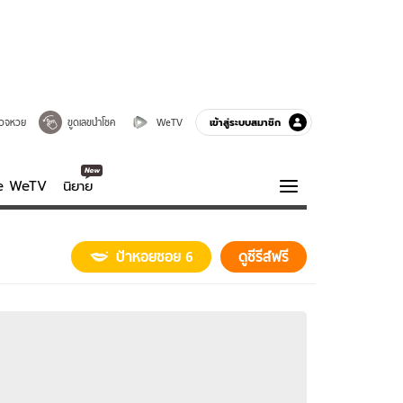
เข้าสู่ระบบสมาชิก
วจหวย
ขูดเลขนำโชค
WeTV
ve WeTV
นิยาย
รบรส
ความรู้รอบตัว
ป้าหอยซอย 6
ดูซีรีส์ฟรี
ฮาวทู
กูรู-รอบรู้