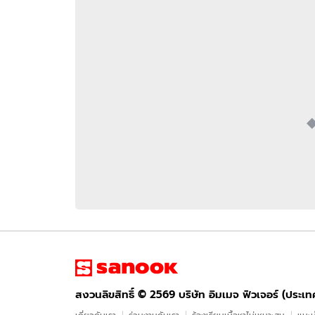
อัปเดตจีน
เช็กข่าวชัวร์
ติดตามสนุกโซเชี
ดาวน์โหลดสนุกแอปฟรี
สงวนลิขสิทธิ์ ©
2569
บริษัท อิมเมจ ฟิวเจอร์ (ประเทศไทย) จำกัด
สงวนลิขสิทธิ์ ©
2569
บริษัท อิมเมจ ฟิวเจอร์ (ประเ