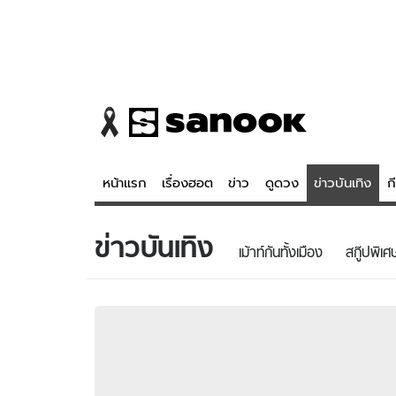
หน้าแรก
เรื่องฮอต
ข่าว
ดูดวง
ข่าวบันเทิง
ก
ข่าวบันเทิง
ข่าว
ดูดวง - 
เม้าท์กันทั้งเมือง
สกู๊ปพิเศ
เรื่องฮอต
ดูดวง
ข่าว
หวยไทย
ข่าวบันเทิง
สถิติหวยไท
ข่าวกีฬา
หวยลาว
ข่าวเศรษฐกิจ