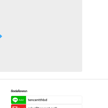
 WeTV
ติดต่อโฆษณา
tencentthbd
sales@tencent.co.th
รา
ร้องเรียนเนื้อหาไม่เหมาะสม
แนะนำติชม แจ้งปัญหาการใช้งาน
ติดต่อโฆษณา
tencentthbd
Add