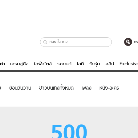
ตร
ีฬา
เศรษฐกิจ
ไลฟ์สไตล์
รถยนต์
ไอที
วัยรุ่น
คลิป
Exclusi
ตรวจหวย
ไลฟ์สไตล์
บันเทิงค
ษ
ย้อนวันวาน
ข่าวบันเทิงทั้งหมด
เพลง
หนัง-ละคร
ผู้หญิง
หนัง-ละคร
ผู้ชาย
เพลง
ย
วัยรุ่น
เกมส์
500
ไอที
คลิป
รถยนต์
พอดแคสต์