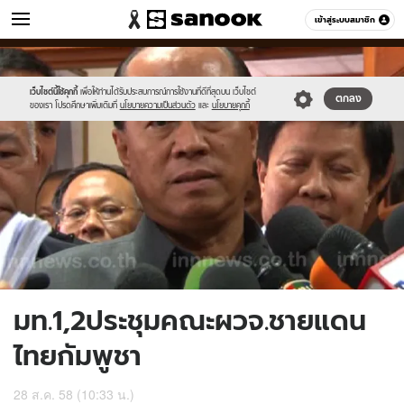
ข่าว
เข้าสู่ระบบสมาชิก
หมวดอื่นๆ
//s.isanook.com/ns/0/ud/371/1855746/642117-
Sanook
//s.isanook.com/sr/0/images/logo-
600
60
01.jpg
new-
sanook.png
เว็บไซต์นี้ใช้คุกกี้
เพื่อให้ท่านได้รับประสบการณ์การใช้งานที่ดีที่สุดบน เว็บไซต์
ตกลง
ของเรา โปรดศึกษาเพิ่มเติมที่
นโยบายความเป็นส่วนตัว
และ
นโยบายคุกกี้
มท.1,2ประชุมคณะผวจ.ชายแดน
ไทยกัมพูชา
28 ส.ค. 58 (10:33 น.)