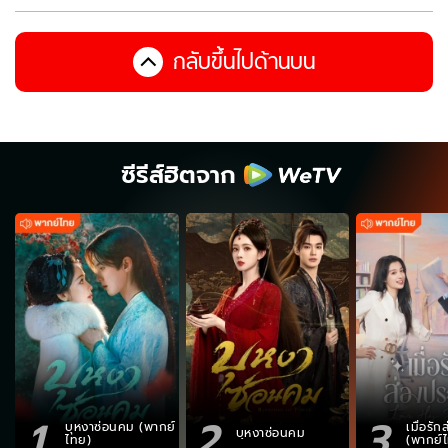
กลับขึ้นไปด้านบน
ซีรีส์ฮิตจาก
1
2
3
บุหงาซ่อนคม (พากย์
เมื่อรั
บุหงาซ่อนคม
ไทย)
(พากย์