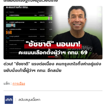
เคลื่อนเศรษฐกิจหมุนเวียนไทย
ด่วน! "ชัชชาติ" แรงต่อเนื่อง คนกรุงเทใจทิ้งห่างคู่แข่ง
ขยับนั่งเก้าอี้ผู้ว่าฯ กทม. อีกสมัย
แท็ก :
การเมือง
สนับสนุนเนื้อหา