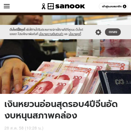
ข่าว
เข้าสู่ระบบสมาชิก
หมวดอื่นๆ
//s.isanook.com/ns/0/ud/371/1855698/642110-
Sanook
//s.isanook.com/sr/0/images/logo-
600
60
01.jpg
new-
sanook.png
เว็บไซต์นี้ใช้คุกกี้
เพื่อให้ท่านได้รับประสบการณ์การใช้งานที่ดีที่สุดบน เว็บไซต์
ตกลง
ของเรา โปรดศึกษาเพิ่มเติมที่
นโยบายความเป็นส่วนตัว
และ
นโยบายคุกกี้
เงินหยวนอ่อนสุดรอบ4ปีจีนอัด
งบหนุนสภาพคล่อง
28 ส.ค. 58 (10:28 น.)