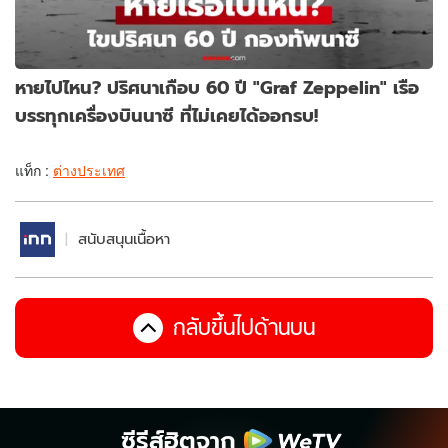
หายไปไหน? ปริศนาเกือบ 60 ปี "Graf Zeppelin" เรือ
บรรทุกเครื่องบินนาซี ที่ไม่เคยได้ออกรบ!
แท็ก :
ต่างประเทศ
สนับสนุนเนื้อหา
กลับขึ้นไปด้านบน
ซีรีส์ฮิตจาก