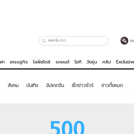
ตร
ีฬา
เศรษฐกิจ
ไลฟ์สไตล์
รถยนต์
ไอที
วัยรุ่น
คลิป
Exclusi
ตรวจหวย
ไลฟ์สไตล์
บันเทิงค
สังคม
บันเทิง
อัปเดตจีน
เช็กข่าวชัวร์
ข่าวทั้งหมด
ผู้หญิง
หนัง-ละคร
ผู้ชาย
เพลง
ย
วัยรุ่น
เกมส์
500
ไอที
คลิป
รถยนต์
พอดแคสต์