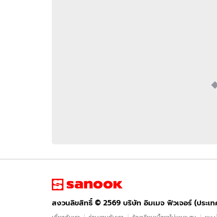
อัปเดตจีน
เช็กข่าวชัวร์
ติดตามสนุกโซเชี
ดาวน์โหลดสนุกแอปฟรี
สงวนลิขสิทธิ์ ©
2569
บริษัท อิมเมจ ฟิวเจอร์ (ประเทศไทย) จำกัด
สงวนลิขสิทธิ์ ©
2569
บริษัท อิมเมจ ฟิวเจอร์ (ประเ