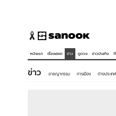
หน้าแรก
เรื่องฮอต
ข่าว
ดูดวง
ข่าวบันเทิง
ก
ข่าว
ข่าว
ดูดวง - 
อาชญากรรม
การเมือง
ต่างประเทศ
เรื่องฮอต
ดูดวง
ข่าว
หวยไทย
ข่าวบันเทิง
สถิติหวยไท
ข่าวกีฬา
หวยลาว
ข่าวเศรษฐกิจ