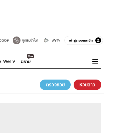
เข้าสู่ระบบสมาชิก
วจหวย
ขูดเลขนำโชค
WeTV
ve WeTV
นิยาย
รบรส
ความรู้รอบตัว
ตรวจหวย
หวยลาว
ฮาวทู
กูรู-รอบรู้