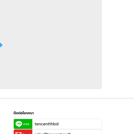
 WeTV
ติดต่อโฆษณา
tencentthbd
sales@tencent.co.th
รา
ร้องเรียนเนื้อหาไม่เหมาะสม
แนะนำติชม แจ้งปัญหาการใช้งาน
ติดต่อโฆษณา
tencentthbd
Add