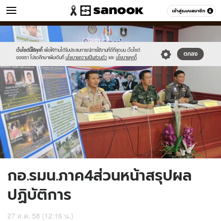
ข่าว
เข้าสู่ระบบสมาชิก
หมวดอื่นๆ
//s.isanook.com/ns/0/ud/371/1855226/641917-
Sanook
//s.isanook.com/sr/0/images/logo-
600
60
01.jpg
new-
sanook.png
เว็บไซต์นี้ใช้คุกกี้
เพื่อให้ท่านได้รับประสบการณ์การใช้งานที่ดีที่สุดบน เว็บไซต์
ตกลง
ของเรา โปรดศึกษาเพิ่มเติมที่
นโยบายความเป็นส่วนตัว
และ
นโยบายคุกกี้
กอ.รมน.ภาค4ส่วนหน้าสรุปผล
ปฏิบัติการ
27 ส.ค. 58 (12:16 น.)