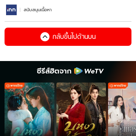
สนับสนุนเนื้อหา
กลับขึ้นไปด้านบน
ซีรีส์ฮิตจาก