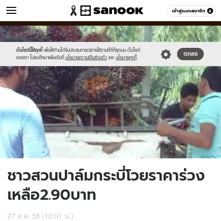
ข่าว
เข้าสู่ระบบสมาชิก
หมวดอื่นๆ
//s.isanook.com/ns/0/ud/371/1855050/641863-
Sanook
//s.isanook.com/sr/0/images/logo-
600
60
01.jpg
new-
sanook.png
เว็บไซต์นี้ใช้คุกกี้
เพื่อให้ท่านได้รับประสบการณ์การใช้งานที่ดีที่สุดบน เว็บไซต์
ตกลง
ของเรา โปรดศึกษาเพิ่มเติมที่
นโยบายความเป็นส่วนตัว
และ
นโยบายคุกกี้
ชาวสวนปาล์มกระบี่โวยราคาร่วง
เหลือ2.90บาท
27 ส.ค. 58 (10:01 น.)