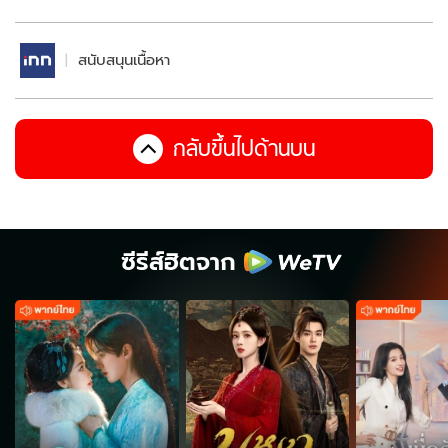
สนับสนุนเนื้อหา
กลับขึ้นไปด้านบน
ซีรีส์ฮิตจาก