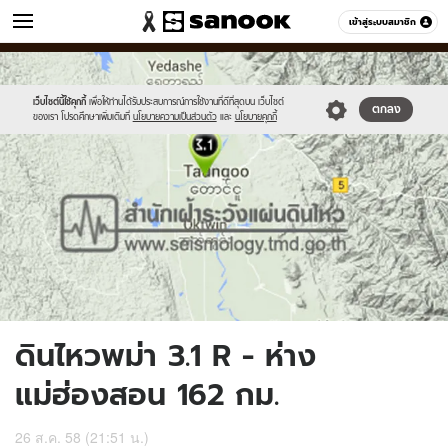
ข่าว
เข้าสู่ระบบสมาชิก
หมวดอื่นๆ
//s.isanook.com/ns/0/ud/370/1854918/641819-
Sanook
//s.isanook.com/sr/0/images/logo-
600
60
01.jpg
new-
sanook.png
เว็บไซต์นี้ใช้คุกกี้
เพื่อให้ท่านได้รับประสบการณ์การใช้งานที่ดีที่สุดบน เว็บไซต์
ตกลง
ของเรา โปรดศึกษาเพิ่มเติมที่
นโยบายความเป็นส่วนตัว
และ
นโยบายคุกกี้
ดินไหวพม่า 3.1 R - ห่าง
แม่ฮ่องสอน 162 กม.
26 ส.ค. 58 (21:51 น.)