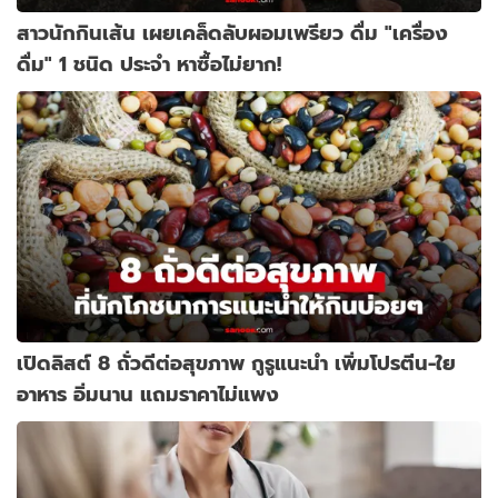
สาวนักกินเส้น เผยเคล็ดลับผอมเพรียว ดื่ม "เครื่อง
ดื่ม" 1 ชนิด ประจำ หาซื้อไม่ยาก!
เปิดลิสต์ 8 ถั่วดีต่อสุขภาพ กูรูแนะนำ เพิ่มโปรตีน-ใย
อาหาร อิ่มนาน แถมราคาไม่แพง