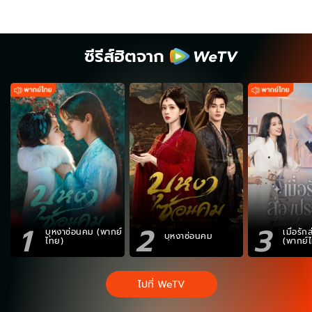
ซีรีส์ฮิตจาก
1
2
3
บุหงาซ่อนคม (พากย์
เมื่อรั
บุหงาซ่อนคม
ไทย)
(พากย์
ไปที่ WeTV