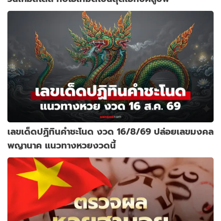
เลขเด็ดปฏิทินคำชะโนด งวด 16/8/69 ปล่อยเลขมงคล
พญานาค แนวทางหวยงวดนี้