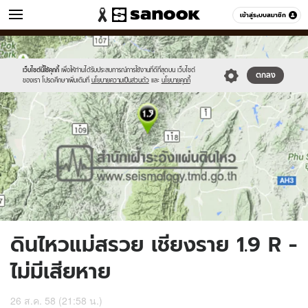
ข่าว
เข้าสู่ระบบสมาชิก
หมวดอื่นๆ
//s.isanook.com/ns/0/ud/370/1854914/641818-
Sanook
//s.isanook.com/sr/0/images/logo-
600
60
01.jpg
new-
sanook.png
เว็บไซต์นี้ใช้คุกกี้
เพื่อให้ท่านได้รับประสบการณ์การใช้งานที่ดีที่สุดบน เว็บไซต์
ตกลง
ของเรา โปรดศึกษาเพิ่มเติมที่
นโยบายความเป็นส่วนตัว
และ
นโยบายคุกกี้
ดินไหวแม่สรวย เชียงราย 1.9 R -
ไม่มีเสียหาย
26 ส.ค. 58 (21:58 น.)