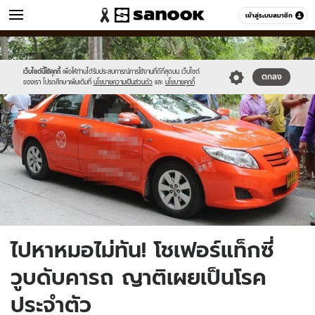
ข่าว
เข้าสู่ระบบสมาชิก
หมวดอื่นๆ
//s.isanook.com/ns/0/ud/370/1854850/news10.jpg
Sanook
//s.isanook.com/sr/0/images/logo-
600
60
new-
sanook.png
เว็บไซต์นี้ใช้คุกกี้
เพื่อให้ท่านได้รับประสบการณ์การใช้งานที่ดีที่สุดบน เว็บไซต์
ตกลง
ของเรา โปรดศึกษาเพิ่มเติมที่
นโยบายความเป็นส่วนตัว
และ
นโยบายคุกกี้
ไปหาหมอไม่ทัน! โชเฟอร์แท็กซี่
วูบดับคารถ ญาติเผยเป็นโรค
ประจำตัว