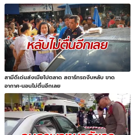
สามีดีเด่นส่งเมียไปตลาด สตาร์ทรถงีบหลับ ขาด
อากาศ-นอนไม่ตื่นอีกเลย