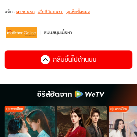
แท็ก :
ตายบนรถ
เสียชีวิตบนรถ
ดูแท็กทั้งหมด
สนับสนุนเนื้อหา
กลับขึ้นไปด้านบน
ซีรีส์ฮิตจาก