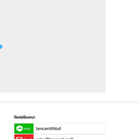
 WeTV
ติดต่อโฆษณา
tencentthbd
sales@tencent.co.th
รา
ร้องเรียนเนื้อหาไม่เหมาะสม
แนะนำติชม แจ้งปัญหาการใช้งาน
ติดต่อโฆษณา
tencentthbd
Add