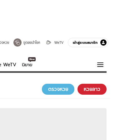
เข้าสู่ระบบสมาชิก
วจหวย
ขูดเลขนำโชค
WeTV
ve WeTV
นิยาย
รบรส
ความรู้รอบตัว
ตรวจหวย
หวยลาว
ฮาวทู
กูรู-รอบรู้