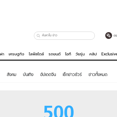
ตร
ีฬา
เศรษฐกิจ
ไลฟ์สไตล์
รถยนต์
ไอที
วัยรุ่น
คลิป
Exclusi
ตรวจหวย
ไลฟ์สไตล์
บันเทิงค
สังคม
บันเทิง
อัปเดตจีน
เช็กข่าวชัวร์
ข่าวทั้งหมด
ผู้หญิง
หนัง-ละคร
ผู้ชาย
เพลง
ย
วัยรุ่น
เกมส์
500
ไอที
คลิป
รถยนต์
พอดแคสต์