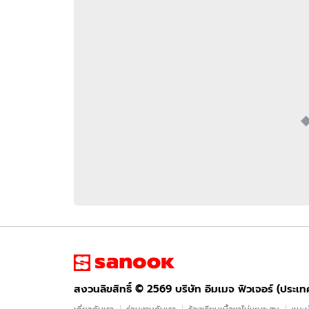
อัปเดตจีน
เช็กข่าวชัวร์
ติดตามสนุกโซเชี
ดาวน์โหลดสนุกแอปฟรี
สงวนลิขสิทธิ์ ©
2569
บริษัท อิมเมจ ฟิวเจอร์ (ประเทศไทย) จำกัด
สงวนลิขสิทธิ์ ©
2569
บริษัท อิมเมจ ฟิวเจอร์ (ประเ