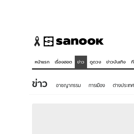
หน้าแรก
เรื่องฮอต
ข่าว
ดูดวง
ข่าวบันเทิง
ก
ข่าว
ข่าว
ดูดวง - 
อาชญากรรม
การเมือง
ต่างประเทศ
เรื่องฮอต
ดูดวง
ข่าว
หวยไทย
ข่าวบันเทิง
สถิติหวยไท
ข่าวกีฬา
หวยลาว
ข่าวเศรษฐกิจ