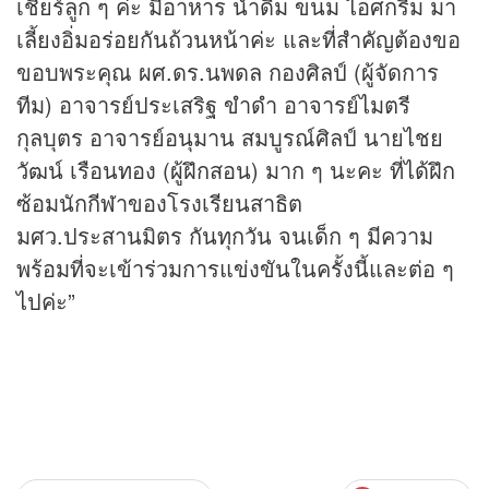
เชียร์ลูก ๆ ค่ะ มีอาหาร น้ำดื่ม ขนม ไอศกรีม มา
เลี้ยงอิ่มอร่อยกันถ้วนหน้าค่ะ และที่สำคัญต้องขอ
ขอบพระคุณ ผศ.ดร.นพดล กองศิลป์ (ผู้จัดการ
ทีม) อาจารย์ประเสริฐ ขำดำ อาจารย์ไมตรี
กุลบุตร อาจารย์อนุมาน สมบูรณ์ศิลป์ นายไชย
วัฒน์ เรือนทอง (ผู้ฝึกสอน) มาก ๆ นะคะ ที่ได้ฝึก
ซ้อมนักกีฬาของโรงเรียนสาธิต
มศว.ประสานมิตร กันทุกวัน จนเด็ก ๆ มีความ
พร้อมที่จะเข้าร่วมการแข่งขันในครั้งนี้และต่อ ๆ
ไปค่ะ”