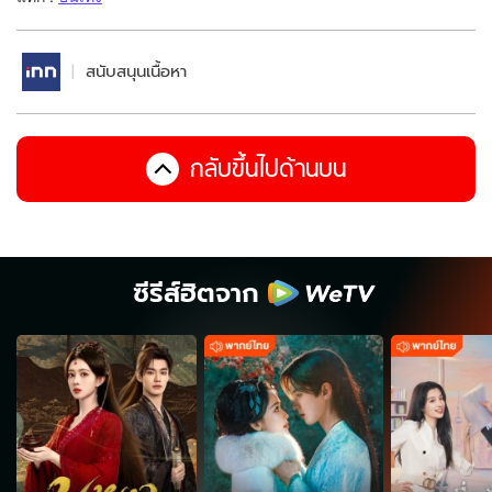
สนับสนุนเนื้อหา
กลับขึ้นไปด้านบน
ซีรีส์ฮิตจาก