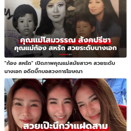
"ก้อง สหรัถ" เปิดภาพคุณแม่สมัยสาวๆ สวยระดับ
นางเอก อดีตบิ๊กบอสวงการโฆษณา