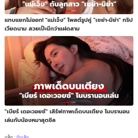
แทบแยกไม่ออก! "แม่เจ็ง" โพสต์รูปคู่ "เซย่า-มิย่า" ทริป
เวียดนาม สวยเป๊ะนึกว่าแฝดสาม
"เบียร์ เดอะวอยซ์" เสิร์ฟภาพเด็ดบนเตียง โนบรานอน
เล่นกับน้องหมาสุดชิล
แท็ก :
บันเทิง