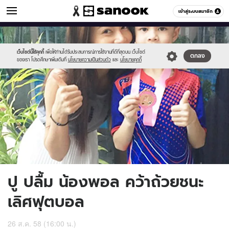
ข่าวบันเทิง
เข้าสู่ระบบสมาชิก
หมวดอื่นๆ
//s.isanook.com/ns/0/ud/370/1854702/641731-
Sanook
//s.isanook.com/sr/0/images/logo-
600
60
01.jpg
new-
sanook.png
เว็บไซต์นี้ใช้คุกกี้
เพื่อให้ท่านได้รับประสบการณ์การใช้งานที่ดีที่สุดบน เว็บไซต์
ตกลง
ของเรา โปรดศึกษาเพิ่มเติมที่
นโยบายความเป็นส่วนตัว
และ
นโยบายคุกกี้
ปู ปลื้ม น้องพอล คว้าถ้วยชนะ
เลิศฟุตบอล
26 ส.ค. 58 (16:00 น.)