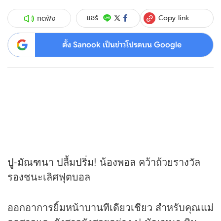
Copy link
แชร์
กดฟัง
ตั้ง Sanook เป็นข่าวโปรดบน Google
ปู-มัณฑนา ปลื้มปริ่ม! น้องพอล คว้าถ้วยรางวัล
รองชนะเลิศฟุตบอล
ออกอาการยิ้มหน้าบานทีเดียวเชียว สำหรับคุณแม่