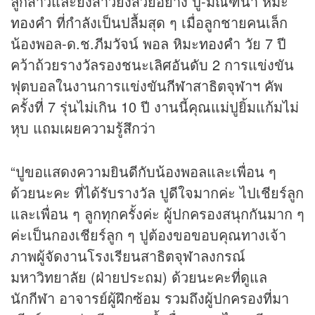
ลูกสาวและยังสาวยังสวยอย่าง ปู-มัณฑนา หิมะ
ทองคำ
ที่กำลังเป็นปลื้มสุด ๆ เมื่อลูกชายคนเล็ก
น้องพอล-ด.ช.ภีมวัจน์ พอล หิมะ
ทองคำ
วัย 7 ปี
คว้าถ้วยรางวัลรองชนะเลิศอันดับ 2 การแข่งขัน
ฟุตบอลในงานการแข่งขัน
กีฬา
สาธิตจุฬาฯ คัพ
ครั้งที่ 7 รุ่นไม่เกิน 10 ปี งานนี้คุณแม่ปูยิ้มแก้มไม่
หุบ แถมเผยความรู้สึกว่า
“ปูขอแสดงความยินดีกับน้องพอลและเพื่อน ๆ
ด้วยนะคะ ที่ได้รับรางวัล ปูดีใจมากค่ะ ไปเชียร์ลูก
และเพื่อน ๆ ลูกทุกครั้งค่ะ ผู้ปกครองสนุกกันมาก ๆ
ค่ะเป็นกองเชียร์ลูก ๆ ปูต้องขอขอบคุณทางเจ้า
ภาพผู้จัดงานโรงเรียนสาธิตจุฬาลงกรณ์
มหาวิทยาลัย (ฝ่ายประถม) ด้วยนะคะที่ดูแล
นักกีฬา อาจารย์ผู้ฝึกซ้อม รวมถึงผู้ปกครองที่มา