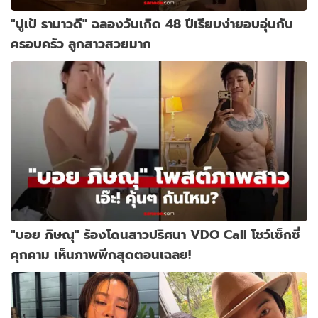
"ปูเป้ รามาวดี" ฉลองวันเกิด 48 ปีเรียบง่ายอบอุ่นกับ
ครอบครัว ลูกสาวสวยมาก
"บอย ภิษณุ" ร้องโดนสาวปริศนา VDO Call โชว์เซ็กซี่
คุกคาม เห็นภาพพีกสุดตอนเฉลย!