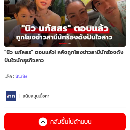
"นิว นภัสสร" ตอบแล้ว! หลังถูกโยงข่าวสามีนักร้องดัง
ปันใจนักธุรกิจสาว
แท็ก :
บันเทิง
สนับสนุนเนื้อหา
กลับขึ้นไปด้านบน