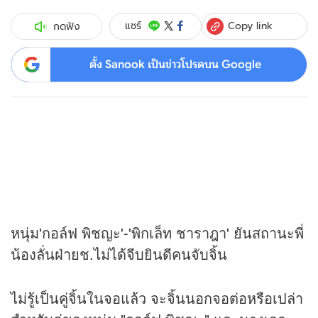
Copy link
แชร์
กดฟัง
ตั้ง Sanook เป็นข่าวโปรดบน Google
หนุ่ม'กอล์ฟ พิชญะ'-'พิกเล็ท ชาราฎา' ยันสถานะพี่
น้องลั่นฝ่ายช.ไม่ได้จีบยินดีคนจับจิ้น
ไม่รู้เป็นคู่จิ้นในจอแล้ว จะจิ้นนอกจอต่อหรือเปล่า