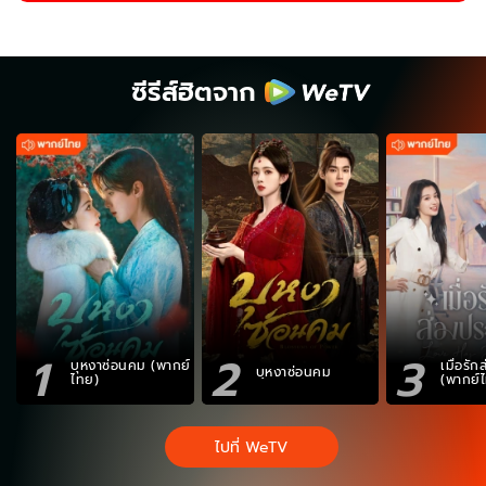
ซีรีส์ฮิตจาก
1
2
3
บุหงาซ่อนคม (พากย์
เมื่อรั
บุหงาซ่อนคม
ไทย)
(พากย์
ไปที่ WeTV