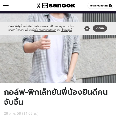
ข่าวบันเทิง
เข้าสู่ระบบสมาชิก
หมวดอื่นๆ
//s.isanook.com/ns/0/ud/370/1854610/641710-
Sanook
//s.isanook.com/sr/0/images/logo-
600
60
01.jpg
new-
sanook.png
เว็บไซต์นี้ใช้คุกกี้
เพื่อให้ท่านได้รับประสบการณ์การใช้งานที่ดีที่สุดบน เว็บไซต์
ตกลง
ของเรา โปรดศึกษาเพิ่มเติมที่
นโยบายความเป็นส่วนตัว
และ
นโยบายคุกกี้
กอล์ฟ-พิกเล็ทยันพี่น้องยินดีคน
จับจิ้น
26 ส.ค. 58 (14:06 น.)