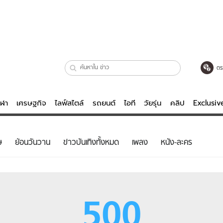
ตร
ีฬา
เศรษฐกิจ
ไลฟ์สไตล์
รถยนต์
ไอที
วัยรุ่น
คลิป
Exclusi
ตรวจหวย
ไลฟ์สไตล์
บันเทิงค
ษ
ย้อนวันวาน
ข่าวบันเทิงทั้งหมด
เพลง
หนัง-ละคร
ผู้หญิง
หนัง-ละคร
ผู้ชาย
เพลง
ย
วัยรุ่น
เกมส์
500
ไอที
คลิป
รถยนต์
พอดแคสต์