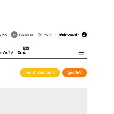
เข้าสู่ระบบสมาชิก
วจหวย
ขูดเลขนำโชค
WeTV
ve WeTV
นิยาย
รบรส
ความรู้รอบตัว
ป้าหอยซอย 6
ดูซีรีส์ฟรี
ฮาวทู
กูรู-รอบรู้