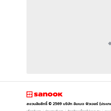
อัปเดตจีน
เช็กข่าวชัวร์
ติดตามสนุกโซเชี
ดาวน์โหลดสนุกแอปฟรี
สงวนลิขสิทธิ์ ©
2569
บริษัท อิมเมจ ฟิวเจอร์ (ประเทศไทย) จำกัด
สงวนลิขสิทธิ์ ©
2569
บริษัท อิมเมจ ฟิวเจอร์ (ประเ