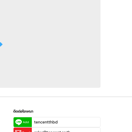
 WeTV
ติดต่อโฆษณา
tencentthbd
sales@tencent.co.th
รา
ร้องเรียนเนื้อหาไม่เหมาะสม
แนะนำติชม แจ้งปัญหาการใช้งาน
ติดต่อโฆษณา
tencentthbd
Add