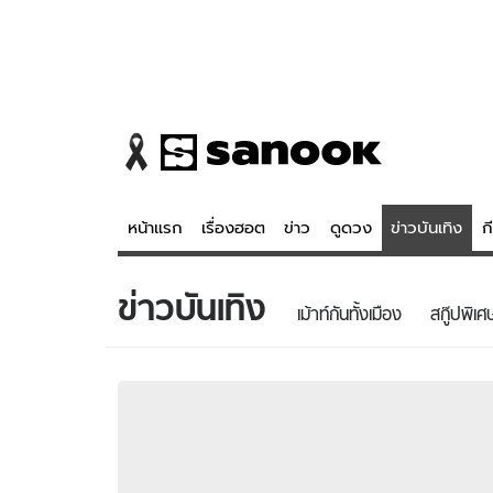
หน้าแรก
เรื่องฮอต
ข่าว
ดูดวง
ข่าวบันเทิง
ก
ข่าวบันเทิง
ข่าว
ดูดวง - 
เม้าท์กันทั้งเมือง
สกู๊ปพิเศ
เรื่องฮอต
ดูดวง
ข่าว
หวยไทย
ข่าวบันเทิง
สถิติหวยไท
ข่าวกีฬา
หวยลาว
ข่าวเศรษฐกิจ