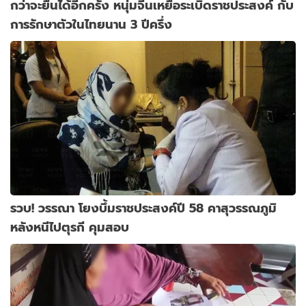
กว่าจะยืนได้อีกครั้ง หนุ่มจีนเหยื่อระเบิดราชประสงค์ กับ
การรักษาตัวในไทยนาน 3 ปีครึ่ง
รวบ! วรรณา โยงบึ้มราชประสงค์ปี 58 คาสุวรรณภูมิ
หลังหนีไปตุรกี คุมสอบ