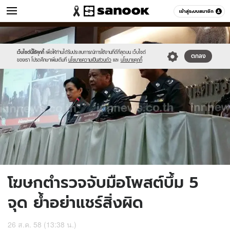
ข่าว
เข้าสู่ระบบสมาชิก
หมวดอื่นๆ
//s.isanook.com/ns/0/ud/370/1854542/1111.jpg
Sanook
//s.isanook.com/sr/0/images/logo-
600
60
new-
sanook.png
เว็บไซต์นี้ใช้คุกกี้
เพื่อให้ท่านได้รับประสบการณ์การใช้งานที่ดีที่สุดบน เว็บไซต์
ตกลง
ของเรา โปรดศึกษาเพิ่มเติมที่
นโยบายความเป็นส่วนตัว
และ
นโยบายคุกกี้
โฆษกตำรวจจับมือโพสต์บึ้ม 5
จุด ย้ำอย่าแชร์สิ่งผิด
26 ส.ค. 58 (13:38 น.)