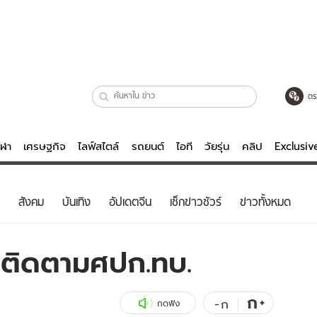
ตร
ีฬา
เศรษฐกิจ
ไลฟ์สไตล์
รถยนต์
ไอที
วัยรุ่น
คลิป
Exclusi
ตรวจหวย
ไลฟ์สไตล์
บันเทิงค
สังคม
บันเทิง
อัปเดตจีน
เช็กข่าวชัวร์
ข่าวทั้งหมด
ผู้หญิง
หนัง-ละคร
ผู้ชาย
เพลง
ติดตามศปก.ทบ.
ย
วัยรุ่น
เกมส์
ไอที
คลิป
ก
+
-
ก
กดฟัง
รถยนต์
พอดแคสต์