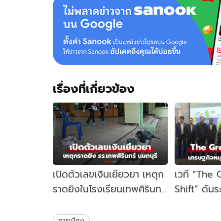
เรื่องที่เกี่ยวข้อง
เปิดตัวเลขเงินเยียวยา เหตุก
เวที “The
ราดยิงในโรงเรียนเทพศิรินทร์
Shift” ดัน
นนทบุรี รัฐบาลจ่ายเท่าไหร่?
เคลื่อนเศร
ไทย
การเมือง