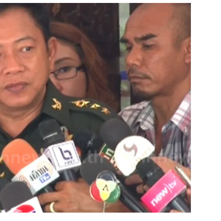
สุขภาพ
ดูทีวี
เที่ยว-กิน
WeTV
Tasteful Thailand
Exclusive
Sanook Choice
นิยาย
ยลได้ที่
ร่วมงานกับเ