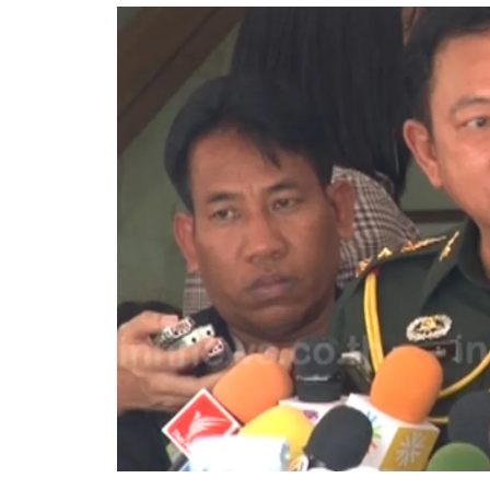
อัปเดตจีน
เช็กข่าวชัวร์
ติดตามสนุกโซเชี
ดาวน์โหลดสนุกแอปฟรี
สงวนลิขสิทธิ์ ©
2569
บริษัท อิมเมจ ฟิวเจอร์ (ประเทศไทย) จำกัด