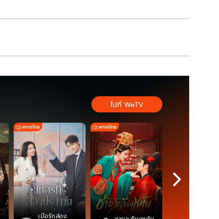
ไปที่ WeTV
เมื่อรักส่อง
ตำนานจอม
ชายาเคียงหทัย