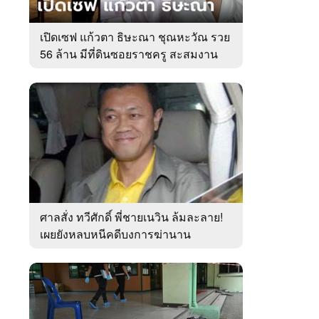
เปิดเซฟ แก้วตา ธิษะณา ชุณหะวัณ รวย
56 ล้าน มีที่ดินซอยราชครู สะสมงาน
ศิลป์
ศาลสั่ง ทวีศักดิ์ พี่ชายเนวิน ล้มละลาย!
เผยยังหลบหนีคดีบงการฆ่านาน
เกือบ10ปี