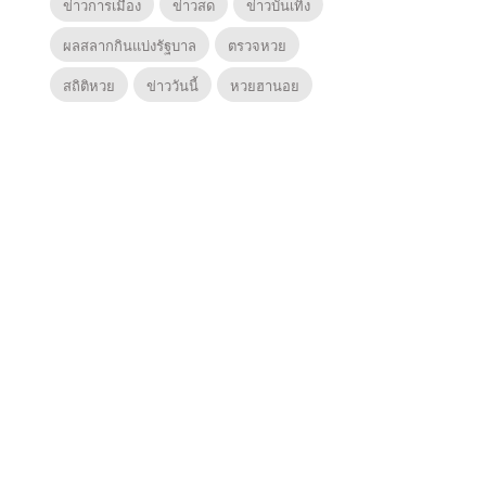
ข่าวการเมือง
ข่าวสด
ข่าวบันเทิง
ผลสลากกินแบ่งรัฐบาล
ตรวจหวย
สถิติหวย
ข่าววันนี้
หวยฮานอย