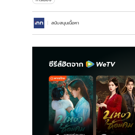
สนับสนุนเนื้อหา
ซีรีส์ฮิตจาก
บุหงาซ่อนคม