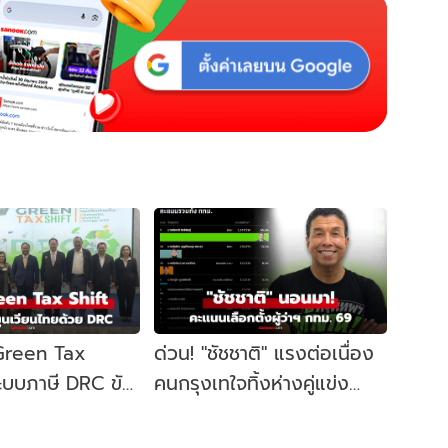
 Green Tax
ด่วน! "ชัชชาติ" แรงต่อเนื่อง
ระบบภาษี DRC ขับ
คนกรุงเทใจทิ้งห่างคู่แข่ง
ษฐกิจหมุนเวียน
ขยับนั่งเก้าอี้ผู้ว่าฯ กทม. อีก
สมัย