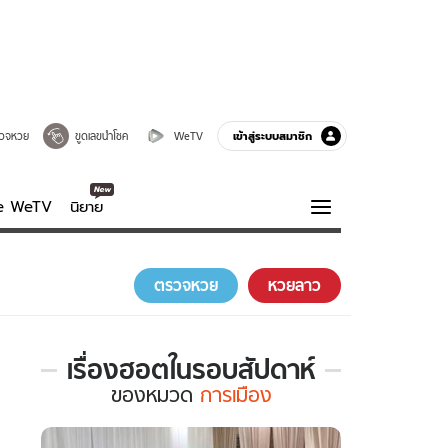
เข้าสู่ระบบสมาชิก
วจหวย
ขูดเลขนำโชค
WeTV
ve WeTV
นิยาย
รบรส
ความรู้รอบตัว
ตรวจหวย
หวยลาว
ฮาวทู
กูรู-รอบรู้
เรื่องฮอตในรอบสัปดาห์
เรื่อง
ของ
หมวด
การเมือง
ฮอต
ใน
รอบ