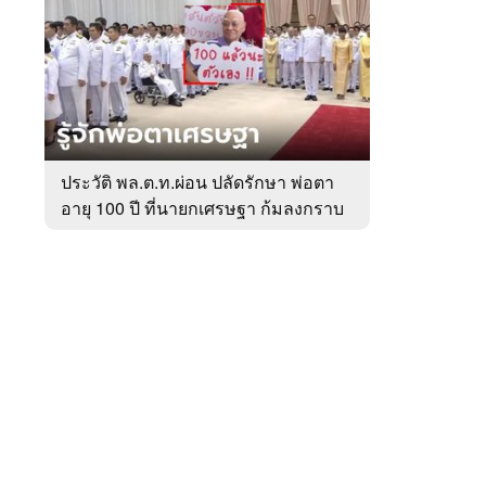
สัปดาห์
ของ
หมวด
การเมือง
 WeTV
ประวัติ พล.ต.ท.ผ่อน ปลัดรักษา พ่อตา
อายุ 100 ปี ที่นายกเศรษฐา ก้มลงกราบ
ติดต่อโฆษณา
ที่ตัก
tencentthbd
sales@tencent.co.th
รา
ร้องเรียนเนื้อหาไม่เหมาะสม
แนะนำติชม แจ้งปัญหาการใช้งาน