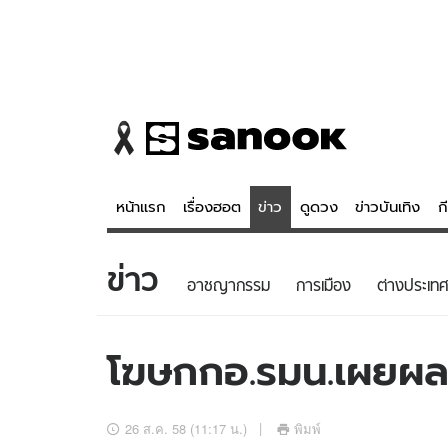
หน้าแรก
เรื่องฮอต
ข่าว
ดูดวง
ข่าวบันเทิง
ก
ข่าว
ข่าว
ดูดวง - 
อาชญากรรม
การเมือง
ต่างประเทศ
เรื่องฮอต
ดูดวง
ข่าว
หวยไทย
โฆษกกอ.รมน.เผยผล
ข่าวบันเทิง
สถิติหวยไท
ข่าวกีฬา
หวยลาว
26 ส.ค. 58 (11:17 น.)
พิมพ์
ข่าวเศรษฐกิจ