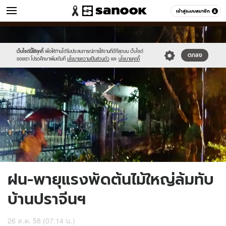
ข่าว
เข้าสู่ระบบสมาชิก
หมวดอื่นๆ
//s.isanook.com/ns/0/ud/370/1854274/641574-
Sanook
//s.isanook.com/sr/0/images/logo-
600
60
01.jpg
new-
sanook.png
เว็บไซต์นี้ใช้คุกกี้
เพื่อให้ท่านได้รับประสบการณ์การใช้งานที่ดีที่สุดบน เว็บไซต์
ตกลง
ของเรา โปรดศึกษาเพิ่มเติมที่
นโยบายความเป็นส่วนตัว
และ
นโยบายคุกกี้
ฝน-พายุแรงพัดต้นไม้ใหญ่ล้มทับ
บ้านปราจีนฯ
26 ส.ค. 58 (07:14 น.)