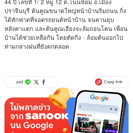
44 ปี เลขที่ 1/ 2 หมู่ 12 ต.โนนห้อม อ.เมือง
ปราจีนบุรี ต้นคูณขนาดใหญ่หน้าบ้านริมถนน กิ่ง
ได้หักฟาดที่จอดรถยนต์หน้าบ้าน จนคานยุบ
หลังคาแตก และต้นคูณเอียงจะล้มถอนโคน เพื่อน
บ้านได้ช่วยเหลือกัน โดยตัดกิ่ง - ล้อมต้นออกไป
ท่ามกลางฝนที่ยังตกตลอด
Copy link
แชร์