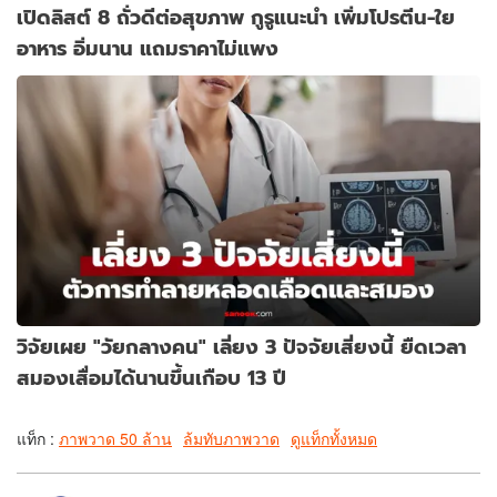
เปิดลิสต์ 8 ถั่วดีต่อสุขภาพ กูรูแนะนำ เพิ่มโปรตีน-ใย
อาหาร อิ่มนาน แถมราคาไม่แพง
วิจัยเผย "วัยกลางคน" เลี่ยง 3 ปัจจัยเสี่ยงนี้ ยืดเวลา
สมองเสื่อมได้นานขึ้นเกือบ 13 ปี
แท็ก :
ภาพวาด 50 ล้าน
ล้มทับภาพวาด
ดูแท็กทั้งหมด