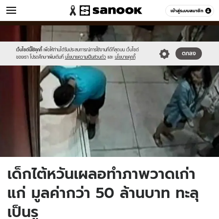
ข่าว
เข้าสู่ระบบสมาชิก
หมวดอื่นๆ
//s.isanook.com/ns/0/ud/370/1854146/news13.jpg
Sanook
//s.isanook.com/sr/0/images/logo-
600
60
new-
sanook.png
เว็บไซต์นี้ใช้คุกกี้
เพื่อให้ท่านได้รับประสบการณ์การใช้งานที่ดีที่สุดบน เว็บไซต์
ตกลง
ของเรา โปรดศึกษาเพิ่มเติมที่
นโยบายความเป็นส่วนตัว
และ
นโยบายคุกกี้
เด็กไต้หวันเผลอทำภาพวาดเก่า
แก่ มูลค่ากว่า 50 ล้านบาท ทะลุ
เป็นรู