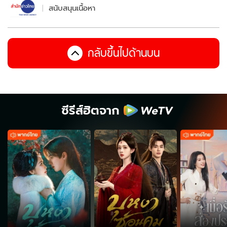
สนับสนุนเนื้อหา
กลับขึ้นไปด้านบน
ซีรีส์ฮิตจาก