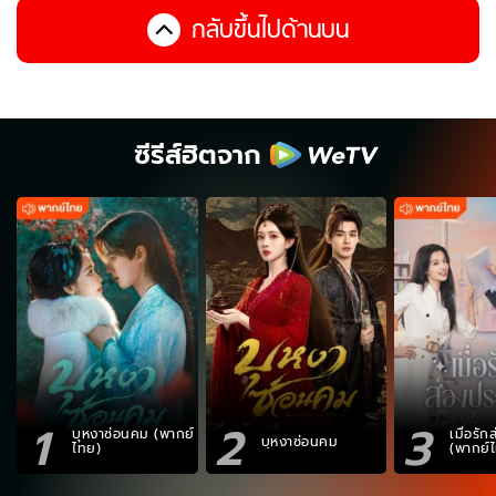
กลับขึ้นไปด้านบน
ซีรีส์ฮิตจาก
1
2
3
บุหงาซ่อนคม (พากย์
เมื่อรั
บุหงาซ่อนคม
ไทย)
(พากย์