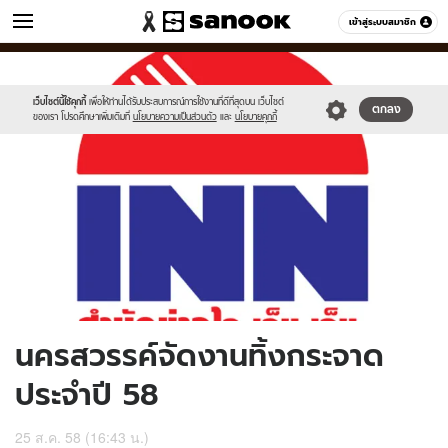
ข่าว
เข้าสู่ระบบสมาชิก
หมวดอื่นๆ
//s.isanook.com/ns/0/ud/370/1854022/641476-
Sanook
//s.isanook.com/sr/0/images/logo-
600
60
01.jpg
new-
sanook.png
เว็บไซต์นี้ใช้คุกกี้
เพื่อให้ท่านได้รับประสบการณ์การใช้งานที่ดีที่สุดบน เว็บไซต์
ตกลง
ของเรา โปรดศึกษาเพิ่มเติมที่
นโยบายความเป็นส่วนตัว
และ
นโยบายคุกกี้
นครสวรรค์จัดงานทิ้งกระจาด
ประจำปี 58
25 ส.ค. 58 (16:43 น.)