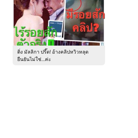
สัปดาห์
ของ
หมวด
การเมือง
 WeTV
ติ่ง มัลลิกา ปรี๊ด! อ้างคลิปหวิวหลุด
ยืนยันไม่ใช่...ค่ะ
ติดต่อโฆษณา
tencentthbd
sales@tencent.co.th
รา
ร้องเรียนเนื้อหาไม่เหมาะสม
แนะนำติชม แจ้งปัญหาการใช้งาน