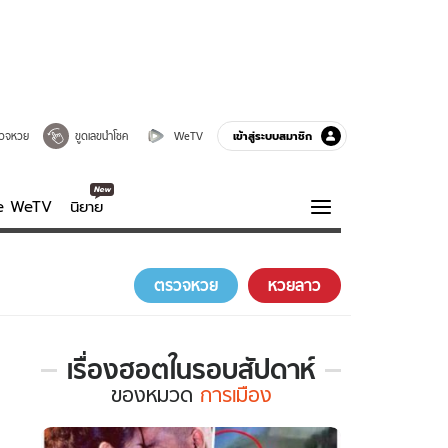
เข้าสู่ระบบสมาชิก
วจหวย
ขูดเลขนำโชค
WeTV
ve WeTV
นิยาย
รบรส
ความรู้รอบตัว
ตรวจหวย
หวยลาว
ฮาวทู
กูรู-รอบรู้
เรื่องฮอตในรอบสัปดาห์
เรื่อง
ของ
หมวด
การเมือง
ฮอต
ใน
รอบ