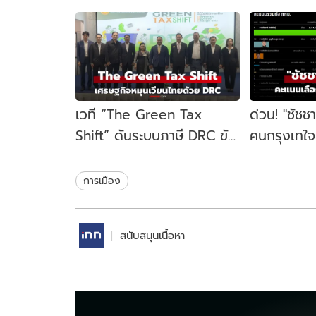
เวที “The Green Tax
ด่วน! "ชัชช
Shift” ดันระบบภาษี DRC ขับ
คนกรุงเทใจทิ
เคลื่อนเศรษฐกิจหมุนเวียน
ขยับนั่งเก้าอ
ไทย
สมัย
การเมือง
สนับสนุนเนื้อหา