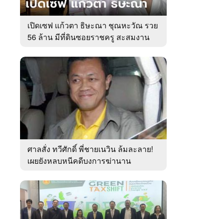
เปิดเซฟ แก้วตา ธิษะณา ชุณหะวัณ รวย
56 ล้าน มีที่ดินซอยราชครู สะสมงาน
ศิลป์
ศาลสั่ง ทวีศักดิ์ พี่ชายเนวิน ล้มละลาย!
เผยยังหลบหนีคดีบงการฆ่านาน
เกือบ10ปี