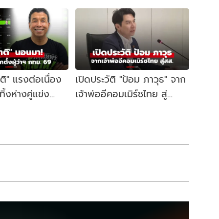
าติ" แรงต่อเนื่อง
เปิดประวัติ "ป้อม ภาวุธ" จาก
้งห่างคู่แข่ง
เจ้าพ่ออีคอมเมิร์ซไทย สู่
ี้ผู้ว่าฯ กทม. อีก
สส.บัญชีรายชื่อ พรรค
ประชาชน