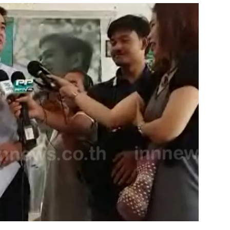
สุขภาพ
ดูทีวี
เที่ยว-กิน
WeTV
Tasteful Thailand
Exclusive
Sanook Choice
นิยาย
ยลได้ที่
ร่วมงานกับเ