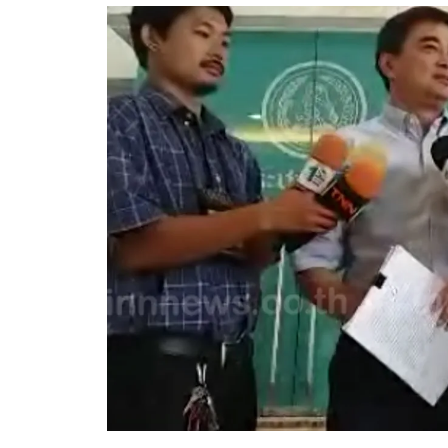
อัปเดตจีน
เช็กข่าวชัวร์
ติดตามสนุกโซเชี
ดาวน์โหลดสนุกแอปฟรี
สงวนลิขสิทธิ์ ©
2569
บริษัท อิมเมจ ฟิวเจอร์ (ประเทศไทย) จำกัด