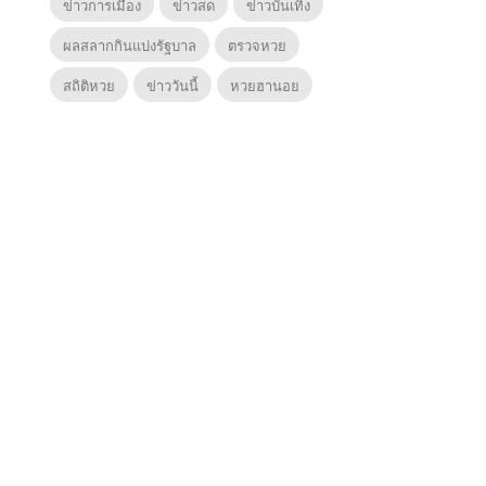
ข่าวการเมือง
ข่าวสด
ข่าวบันเทิง
ผลสลากกินแบ่งรัฐบาล
ตรวจหวย
สถิติหวย
ข่าววันนี้
หวยฮานอย