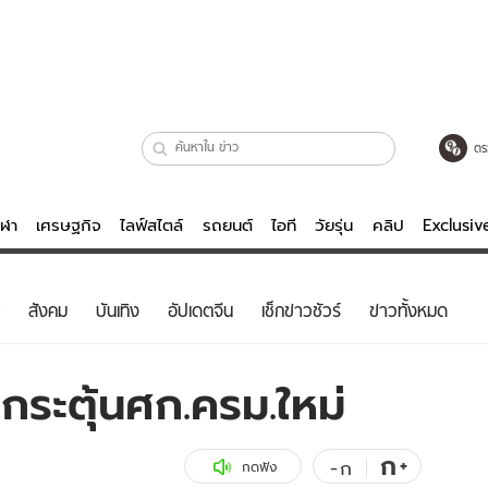
ตร
ีฬา
เศรษฐกิจ
ไลฟ์สไตล์
รถยนต์
ไอที
วัยรุ่น
คลิป
Exclusi
ตรวจหวย
ไลฟ์สไตล์
บันเทิงค
สังคม
บันเทิง
อัปเดตจีน
เช็กข่าวชัวร์
ข่าวทั้งหมด
ผู้หญิง
หนัง-ละคร
ผู้ชาย
เพลง
กระตุ้นศก.ครม.ใหม่
ย
วัยรุ่น
เกมส์
ไอที
คลิป
ก
+
-
ก
กดฟัง
รถยนต์
พอดแคสต์