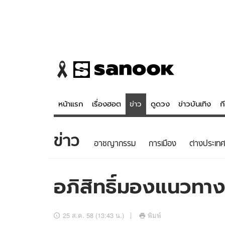
หน้าแรก
เรื่องฮอต
ข่าว
ดูดวง
ข่าวบันเทิง
ก
ข่าว
ข่าว
ดูดวง - 
อาชญากรรม
การเมือง
ต่างประเทศ
เรื่องฮอต
ดูดวง
ข่าว
หวยไทย
อภิสิทธิ์มองแนวทาง
ข่าวบันเทิง
สถิติหวยไท
ข่าวกีฬา
หวยลาว
25 ส.ค. 58 (13:43 น.)
พิมพ์
ข่าวเศรษฐกิจ