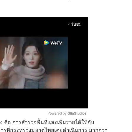
รับชม
arrow_forward_ios
Powered by 
GliaStudios
คือ การสำรวจพื้นที่และเพิ่มรายได้ให้กับ
ตรการที่กระทรวงมหาดไทยเคยดำเนินการ มากกว่า
M