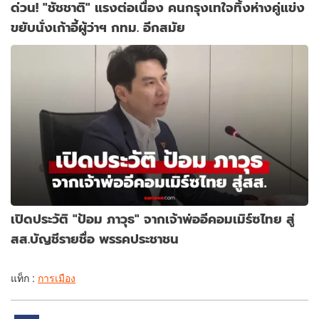
ด่วน! "ชัชชาติ" แรงต่อเนื่อง คนกรุงเทใจทิ้งห่างคู่แข่ง
ขยับนั่งเก้าอี้ผู้ว่าฯ กทม. อีกสมัย
เปิดประวัติ "ป้อม ภาวุธ" จากเจ้าพ่ออีคอมเมิร์ซไทย สู่
สส.บัญชีรายชื่อ พรรคประชาชน
แท็ก :
การเมือง