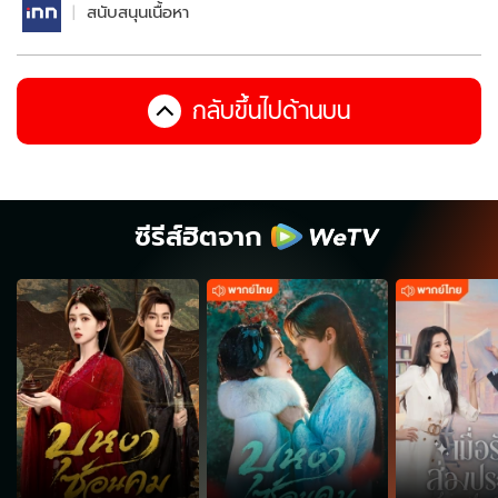
สนับสนุนเนื้อหา
กลับขึ้นไปด้านบน
ซีรีส์ฮิตจาก