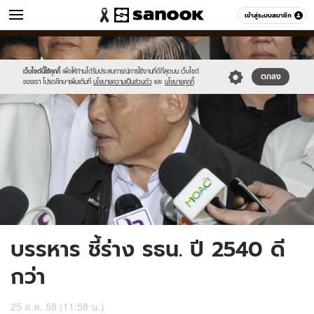
ข่าว
เข้าสู่ระบบสมาชิก
หมวดอื่นๆ
//s.isanook.com/ns/0/ud/370/1853754/641385-
Sanook
//s.isanook.com/sr/0/images/logo-
600
60
01.jpg
new-
sanook.png
เว็บไซต์นี้ใช้คุกกี้
เพื่อให้ท่านได้รับประสบการณ์การใช้งานที่ดีที่สุดบน เว็บไซต์
ตกลง
ของเรา โปรดศึกษาเพิ่มเติมที่
นโยบายความเป็นส่วนตัว
และ
นโยบายคุกกี้
บรรหาร ชี้ร่าง รธน. ปี 2540 ดี
กว่า
25 ส.ค. 58 (11:58 น.)