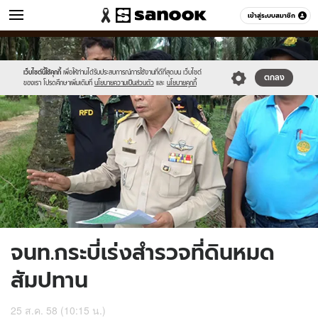
ข่าว
เข้าสู่ระบบสมาชิก
หมวดอื่นๆ
//s.isanook.com/ns/0/ud/370/1853658/641349-
Sanook
//s.isanook.com/sr/0/images/logo-
600
60
01.jpg
new-
sanook.png
เว็บไซต์นี้ใช้คุกกี้
เพื่อให้ท่านได้รับประสบการณ์การใช้งานที่ดีที่สุดบน เว็บไซต์
ตกลง
ของเรา โปรดศึกษาเพิ่มเติมที่
นโยบายความเป็นส่วนตัว
และ
นโยบายคุกกี้
จนท.กระบี่เร่งสำรวจที่ดินหมด
สัมปทาน
25 ส.ค. 58 (10:15 น.)