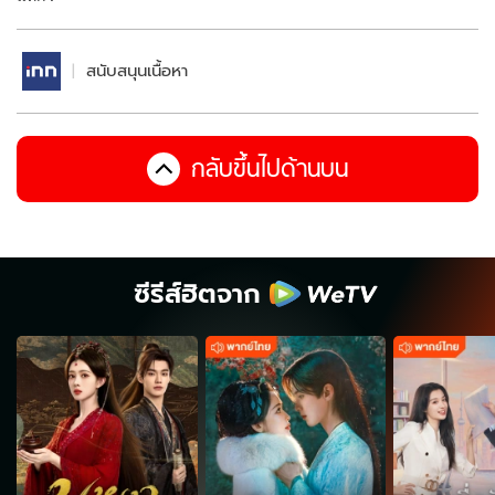
สนับสนุนเนื้อหา
กลับขึ้นไปด้านบน
ซีรีส์ฮิตจาก