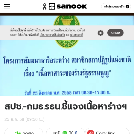
ข่าว
เข้าสู่ระบบสมาชิก
หมวดอื่นๆ
//s.isanook.com/ns/0/ud/370/1853630/641338-
Sanook
//s.isanook.com/sr/0/images/logo-
600
60
01.jpg
new-
sanook.png
เว็บไซต์นี้ใช้คุกกี้
เพื่อให้ท่านได้รับประสบการณ์การใช้งานที่ดีที่สุดบน เว็บไซต์
ตกลง
ของเรา โปรดศึกษาเพิ่มเติมที่
นโยบายความเป็นส่วนตัว
และ
นโยบายคุกกี้
สปช.-กมธ.รธน.ชี้แจงเนื้อหาร่างฯ
25 ส.ค. 58 (09:50 น.)
Copy link
แชร์
กดฟัง