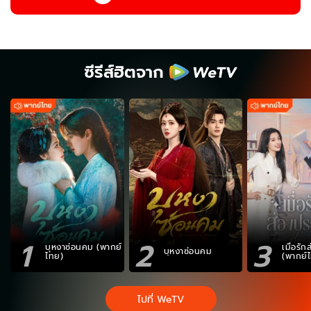
ซีรีส์ฮิตจาก
1
2
3
บุหงาซ่อนคม (พากย์
เมื่อรั
บุหงาซ่อนคม
ไทย)
(พากย์
ไปที่ WeTV