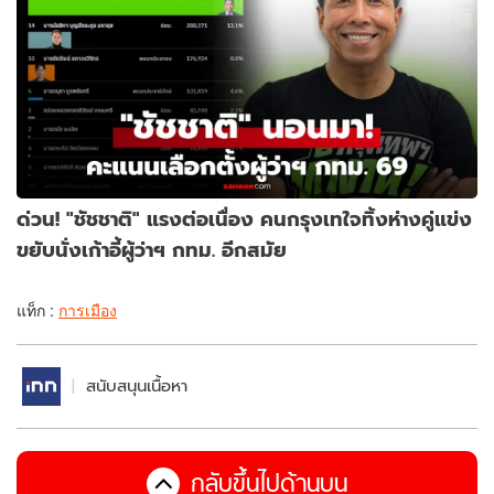
ด่วน! "ชัชชาติ" แรงต่อเนื่อง คนกรุงเทใจทิ้งห่างคู่แข่ง
ขยับนั่งเก้าอี้ผู้ว่าฯ กทม. อีกสมัย
แท็ก :
การเมือง
สนับสนุนเนื้อหา
กลับขึ้นไปด้านบน