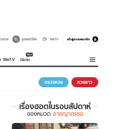
เข้าสู่ระบบสมาชิก
วจหวย
ขูดเลขนำโชค
WeTV
ve WeTV
นิยาย
รบรส
ความรู้รอบตัว
ตรวจหวย
หวยลาว
ฮาวทู
กูรู-รอบรู้
เรื่องฮอตในรอบสัปดาห์
เรื่อง
ของ
หมวด
อาชญากรรม
ฮอต
ใน
รอบ