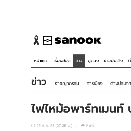
หน้าแรก
เรื่องฮอต
ข่าว
ดูดวง
ข่าวบันเทิง
ก
ข่าว
ข่าว
ดูดวง - 
อาชญากรรม
การเมือง
ต่างประเทศ
เรื่องฮอต
ดูดวง
ข่าว
หวยไทย
ไฟไหม้อพาร์ทเมนท์ 
ข่าวบันเทิง
สถิติหวยไท
ข่าวกีฬา
หวยลาว
25 ส.ค. 58 (07:35 น.)
พิมพ์
ข่าวเศรษฐกิจ