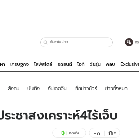
ตร
ีฬา
เศรษฐกิจ
ไลฟ์สไตล์
รถยนต์
ไอที
วัยรุ่น
คลิป
Exclusi
ตรวจหวย
ไลฟ์สไตล์
บันเทิงค
สังคม
บันเทิง
อัปเดตจีน
เช็กข่าวชัวร์
ข่าวทั้งหมด
ผู้หญิง
หนัง-ละคร
ผู้ชาย
เพลง
ประชาสงเคราะห์4ไร้เจ็บ
ย
วัยรุ่น
เกมส์
ไอที
คลิป
ก
+
-
ก
กดฟัง
รถยนต์
พอดแคสต์