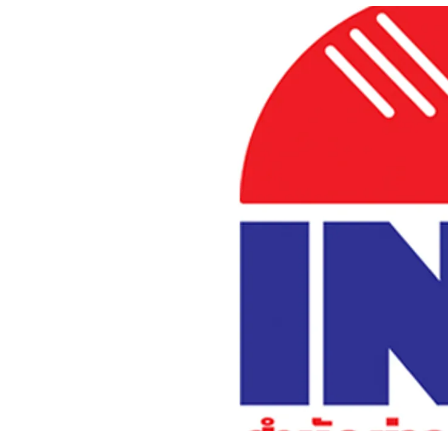
อัปเดตจีน
เช็กข่าวชัวร์
ติดตามสนุกโซเชี
ดาวน์โหลดสนุกแอปฟรี
สงวนลิขสิทธิ์ ©
2569
บริษัท อิมเมจ ฟิวเจอร์ (ประเทศไทย) จำกัด