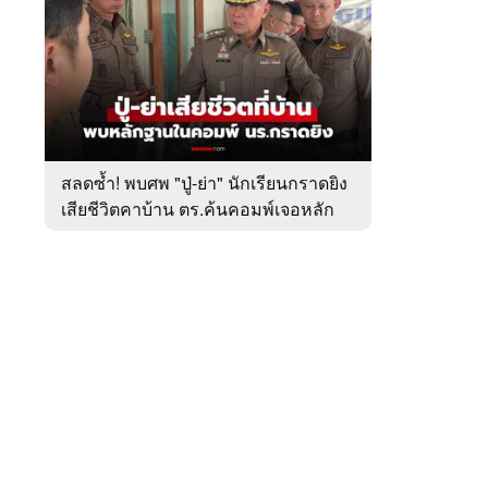
สัปดาห์
ของ
หมวด
อาชญากรรม
 WeTV
สลดซ้ำ! พบศพ "ปู่-ย่า" นักเรียนกราดยิง
เสียชีวิตคาบ้าน ตร.ค้นคอมพ์เจอหลัก
ติดต่อโฆษณา
ฐานสำคัญ
tencentthbd
sales@tencent.co.th
รา
ร้องเรียนเนื้อหาไม่เหมาะสม
แนะนำติชม แจ้งปัญหาการใช้งาน