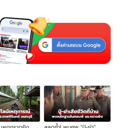
์ เหตุกราดยิง
สลดซ้ำ! พบศพ "ปู่-ย่า"