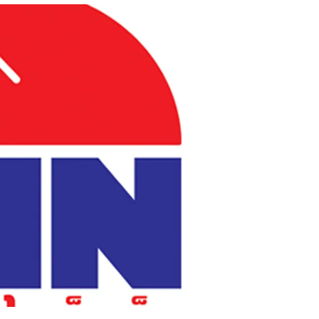
สุขภาพ
ดูทีวี
เที่ยว-กิน
WeTV
Tasteful Thailand
Exclusive
Sanook Choice
นิยาย
ยลได้ที่
ร่วมงานกับเ