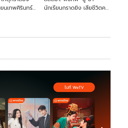
ียนเทพศิรินทร์
นักเรียนกราดยิง เสียชีวิตคา
อะไรขึ้นบ้าง?
บ้าน ตร.ค้นคอมพ์เจอหลัก
ฐานสำคัญ
ไปที่ WeTV