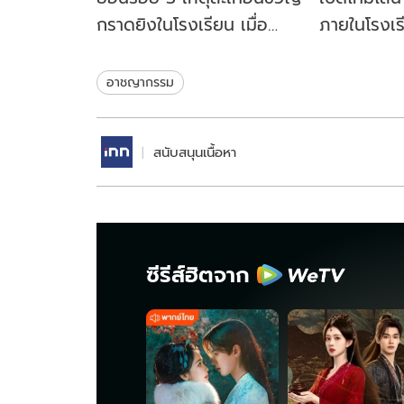
กราดยิงในโรงเรียน เมื่อ
ภายในโรงเร
สถานศึกษาไม่ใช่พื้นที่
นนทบุรี เกิด
ปลอดภัย
อาชญากรรม
สนับสนุนเนื้อหา
ซีรีส์ฮิตจาก