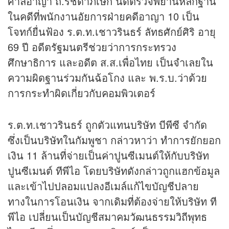
ศาลอาญา ถ.รัชดาภิเษก นัดตรวจพยานหลักฐาน
ในคดีที่พนักงานอัยการฝ่ายคดีอาญา 10 เป็น
โจทก์ยื่นฟ้อง ร.ต.ท.เชาวรินธร์ ลัทธศักย์ศิริ อายุ
69 ปี อดีตรัฐมนตรีช่วยว่าการกระทรวง
ศึกษาธิการ และอดีต ส.ส.เพื่อไทย เป็นจำเลยใน
ความผิดฐานร่วมกันฉ้อโกง และ พ.ร.บ.ว่าด้วย
การกระทำผิดเกี่ยวกับคอมพิวเตอร์
ร.ต.ท.เชาวรินธร์ ถูกตัวแทนบริษัท บีพีซี จำกัด
ซึ่งเป็นบริษัทในกัมพูชา กล่าวหาว่า ทำการยักยอก
เงิน 11 ล้านที่จ่ายเป็นค่าปูนซีเมนต์ให้กับบริษัท
ปูนซีเมนต์ ทีพีไอ โดยบริษัทดังกล่าวถูกแฮกข้อมูล
และเข้าไปปลอมแปลงอีเมล์แก้ไขบัญชีปลาย
ทางในการโอนเงิน จากเดิมที่ต้องจ่ายให้บริษัท ที
พีไอ เปลี่ยนเป็นบัญชีสมาคมวัฒนธรรมวิถีพุทธ