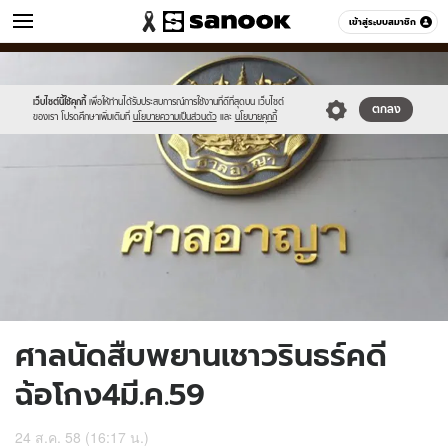
ข่าว
เข้าสู่ระบบสมาชิก
หมวดอื่นๆ
//s.isanook.com/ns/0/ud/370/1853322/641211-
Sanook
//s.isanook.com/sr/0/images/logo-
600
60
01.jpg
new-
sanook.png
เว็บไซต์นี้ใช้คุกกี้
เพื่อให้ท่านได้รับประสบการณ์การใช้งานที่ดีที่สุดบน เว็บไซต์
ตกลง
ของเรา โปรดศึกษาเพิ่มเติมที่
นโยบายความเป็นส่วนตัว
และ
นโยบายคุกกี้
ศาลนัดสืบพยานเชาวรินธร์คดี
ฉ้อโกง4มี.ค.59
24 ส.ค. 58 (16:17 น.)