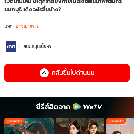
เปิดไทม์ไลน์ เหตุกราดยิงภายในโรงเรียนเทพศิรินทร์
นนทบุรี เกิดอะไรขึ้นบ้าง?
แท็ก :
อาชญากรรม
สนับสนุนเนื้อหา
กลับขึ้นไปด้านบน
ซีรีส์ฮิตจาก