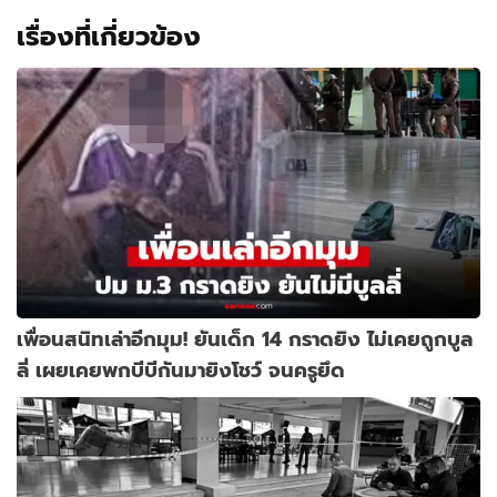
เรื่องที่เกี่ยวข้อง
เพื่อนสนิทเล่าอีกมุม! ยันเด็ก 14 กราดยิง ไม่เคยถูกบูล
ลี่ เผยเคยพกบีบีกันมายิงโชว์ จนครูยึด