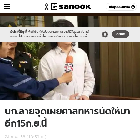
ข่าว
เข้าสู่ระบบสมาชิก
หมวดอื่นๆ
//s.isanook.com/ns/0/ud/370/1853222/641177-
Sanook
//s.isanook.com/sr/0/images/logo-
600
60
01.jpg
new-
sanook.png
เว็บไซต์นี้ใช้คุกกี้
เพื่อให้ท่านได้รับประสบการณ์การใช้งานที่ดีที่สุดบน เว็บไซต์
ตกลง
ของเรา โปรดศึกษาเพิ่มเติมที่
นโยบายความเป็นส่วนตัว
และ
นโยบายคุกกี้
บก.ลายจุดเผยศาลทหารนัดให้มา
อีก15ก.ย.นี้
24 ส.ค. 58 (13:59 น.)