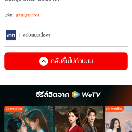
แท็ก :
อาชญากรรม
สนับสนุนเนื้อหา
กลับขึ้นไปด้านบน
ซีรีส์ฮิตจาก