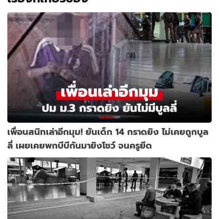
เพื่อนสนิทเล่าอีกมุม! ยันเด็ก 14 กราดยิง ไม่เคยถูกบูล
ลี่ เผยเคยพกบีบีกันมายิงโชว์ จนครูยึด