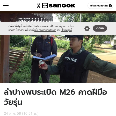
ข่าว
เข้าสู่ระบบสมาชิก
หมวดอื่นๆ
//s.isanook.com/ns/0/ud/370/1853062/641095-
Sanook
//s.isanook.com/sr/0/images/logo-
600
60
01.jpg
new-
sanook.png
เว็บไซต์นี้ใช้คุกกี้
เพื่อให้ท่านได้รับประสบการณ์การใช้งานที่ดีที่สุดบน เว็บไซต์
ตกลง
ของเรา โปรดศึกษาเพิ่มเติมที่
นโยบายความเป็นส่วนตัว
และ
นโยบายคุกกี้
ลำปางพบระเบิด M26 คาดฝีมือ
วัยรุ่น
24 ส.ค. 58 (10:51 น.)