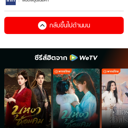
สนับสนุนเนื้อหา
กลับขึ้นไปด้านบน
ซีรีส์ฮิตจาก