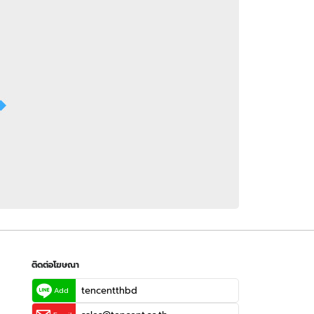
 WeTV
ติดต่อโฆษณา
tencentthbd
sales@tencent.co.th
รา
ร้องเรียนเนื้อหาไม่เหมาะสม
แนะนำติชม แจ้งปัญหาการใช้งาน
ติดต่อโฆษณา
tencentthbd
Add