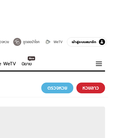
เข้าสู่ระบบสมาชิก
วจหวย
ขูดเลขนำโชค
WeTV
ve WeTV
นิยาย
รบรส
ความรู้รอบตัว
ตรวจหวย
หวยลาว
ฮาวทู
กูรู-รอบรู้