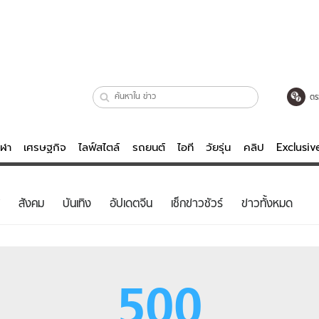
ตร
ีฬา
เศรษฐกิจ
ไลฟ์สไตล์
รถยนต์
ไอที
วัยรุ่น
คลิป
Exclusi
ตรวจหวย
ไลฟ์สไตล์
บันเทิงค
สังคม
บันเทิง
อัปเดตจีน
เช็กข่าวชัวร์
ข่าวทั้งหมด
ผู้หญิง
หนัง-ละคร
ผู้ชาย
เพลง
ย
วัยรุ่น
เกมส์
500
ไอที
คลิป
รถยนต์
พอดแคสต์