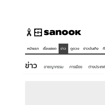
หน้าแรก
เรื่องฮอต
ข่าว
ดูดวง
ข่าวบันเทิง
ก
ข่าว
ข่าว
ดูดวง - 
อาชญากรรม
การเมือง
ต่างประเทศ
เรื่องฮอต
ดูดวง
ข่าว
หวยไทย
ข่าวบันเทิง
สถิติหวยไท
ข่าวกีฬา
หวยลาว
ข่าวเศรษฐกิจ