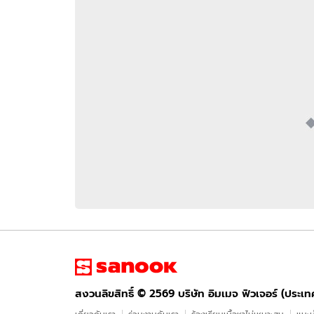
อัปเดตจีน
เช็กข่าวชัวร์
ติดตามสนุกโซเชี
ดาวน์โหลดสนุกแอปฟรี
สงวนลิขสิทธิ์ ©
2569
บริษัท อิมเมจ ฟิวเจอร์ (ประเทศไทย) จำกัด
สงวนลิขสิทธิ์ ©
2569
บริษัท อิมเมจ ฟิวเจอร์ (ประเ