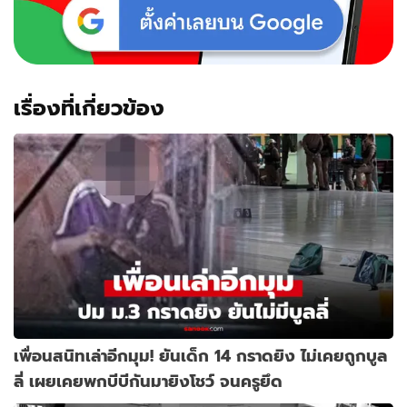
เรื่องที่เกี่ยวข้อง
เพื่อนสนิทเล่าอีกมุม! ยันเด็ก 14 กราดยิง ไม่เคยถูกบูล
ลี่ เผยเคยพกบีบีกันมายิงโชว์ จนครูยึด