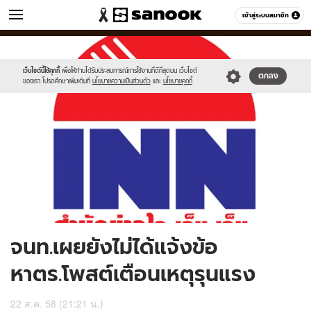
ข่าว
เข้าสู่ระบบสมาชิก
หมวดอื่นๆ
//s.isanook.com/ns/0/ud/370/1852466/640897-
Sanook
//s.isanook.com/sr/0/images/logo-
600
60
01.jpg
new-
sanook.png
เว็บไซต์นี้ใช้คุกกี้
เพื่อให้ท่านได้รับประสบการณ์การใช้งานที่ดีที่สุดบน เว็บไซต์
ตกลง
ของเรา โปรดศึกษาเพิ่มเติมที่
นโยบายความเป็นส่วนตัว
และ
นโยบายคุกกี้
จนท.เผยยังไม่ได้แจ้งข้อ
หาตร.โพสต์เตือนเหตุรุนแรง
22 ส.ค. 58 (21:21 น.)