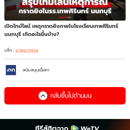
เปิดไทม์ไลน์ เหตุกราดยิงภายในโรงเรียนเทพศิรินทร์
นนทบุรี เกิดอะไรขึ้นบ้าง?
แท็ก :
อาชญากรรม
สนับสนุนเนื้อหา
กลับขึ้นไปด้านบน
ซีรีส์ฮิตจาก