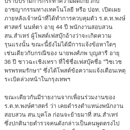
ปราบปรามการกระทำความผิดเกี่ยวกับ
อาชญากรรมทางเทคโนโลยี หรือ ปอท. เปิดเผย
ภายหลังเจ้าหน้าที่ได้ทำการควบคุมตัว ร.ต.ท.พงษ์
ศาสตร์ นนท์ตา อายุ 44 ปี พนักงานสอบสวน
สน.สำเหร่ ผู้โพสต์เฟสบุ๊กอ้างว่าจะเกิดความ
รุนแรงนั้น ขณะนี้ยังไม่ได้มีการแจ้งข้อหาใดๆ
เช่นเดียวกับกรณีของ นายพงศ์ภพ บุญสารี อายุ
36 ปี ชาวฉะเชิงเทรา ที่ใช้ชื่อเฟสบุ๊คชื่อ "วิชเวช
พรพรหมรักษา" ซึ่งได้โพสต์ข้อความแจ้งเตือนเหตุ
ระเบิดล่วงหน้าในกรุงเทพฯ
ขณะเดียวกันมีรายงานจากเพื่อนร่วมงานของ
ร.ต.ท.พงษ์ศาสตร์ ว่า เคยดำรงตำแหน่งพนักงาน
สอบสวน สน.บุคโล ก่อนจะย้ายมาที่ สน.สำเหร่
ซึ่งปกตินายตำรวจคนดังกล่าวเป็นคนพูดตรงไป