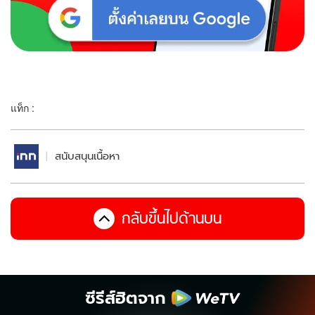
แท็ก :
สนับสนุนเนื้อหา
กลับขึ้นไปด้านบน
ซีรีส์ฮิตจาก