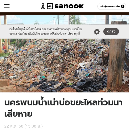
ข่าว
เข้าสู่ระบบสมาชิก
หมวดอื่นๆ
//s.isanook.com/ns/0/ud/370/1852326/640835-
Sanook
//s.isanook.com/sr/0/images/logo-
600
60
01.jpg
new-
sanook.png
เว็บไซต์นี้ใช้คุกกี้
เพื่อให้ท่านได้รับประสบการณ์การใช้งานที่ดีที่สุดบน เว็บไซต์
ตกลง
ของเรา โปรดศึกษาเพิ่มเติมที่
นโยบายความเป็นส่วนตัว
และ
นโยบายคุกกี้
นครพนมน้ำเน่าบ่อขยะไหลท่วมนา
เสียหาย
22 ส.ค. 58 (15:08 น.)