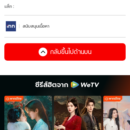
แท็ก :
สนับสนุนเนื้อหา
กลับขึ้นไปด้านบน
ซีรีส์ฮิตจาก