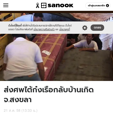
ข่าว
เข้าสู่ระบบสมาชิก
หมวดอื่นๆ
//s.isanook.com/ns/0/ud/370/1851822/640639-
Sanook
//s.isanook.com/sr/0/images/logo-
600
60
01.jpg
new-
sanook.png
เว็บไซต์นี้ใช้คุกกี้
เพื่อให้ท่านได้รับประสบการณ์การใช้งานที่ดีที่สุดบน เว็บไซต์
ตกลง
ของเรา โปรดศึกษาเพิ่มเติมที่
นโยบายความเป็นส่วนตัว
และ
นโยบายคุกกี้
ส่งศพไต้ก๋งเรือกลับบ้านเกิด
จ.สงขลา
21 ส.ค. 58 (13:33 น.)