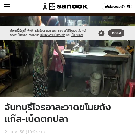
ข่าว
เข้าสู่ระบบสมาชิก
หมวดอื่นๆ
//s.isanook.com/ns/0/ud/370/1851614/640567-
Sanook
//s.isanook.com/sr/0/images/logo-
600
60
01.jpg
new-
sanook.png
เว็บไซต์นี้ใช้คุกกี้
เพื่อให้ท่านได้รับประสบการณ์การใช้งานที่ดีที่สุดบน เว็บไซต์
ตกลง
ของเรา โปรดศึกษาเพิ่มเติมที่
นโยบายความเป็นส่วนตัว
และ
นโยบายคุกกี้
จันทบุรีโจรอาละวาดขโมยถัง
แก๊ส-เบ็ดตกปลา
21 ส.ค. 58 (10:24 น.)