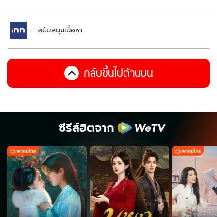
สนับสนุนเนื้อหา
กลับขึ้นไปด้านบน
ซีรีส์ฮิตจาก