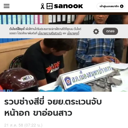
ข่าว
เข้าสู่ระบบสมาชิก
หมวดอื่นๆ
//s.isanook.com/ns/0/ud/370/1851450/news05.jpg
Sanook
//s.isanook.com/sr/0/images/logo-
600
60
new-
sanook.png
เว็บไซต์นี้ใช้คุกกี้
เพื่อให้ท่านได้รับประสบการณ์การใช้งานที่ดีที่สุดบน เว็บไซต์
ตกลง
ของเรา โปรดศึกษาเพิ่มเติมที่
นโยบายความเป็นส่วนตัว
และ
นโยบายคุกกี้
รวบช่างสีขี่ จยย.ตระเวนจับ
หน้าอก ขาอ่อนสาว
21 ส.ค. 58 (07:22 น.)