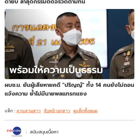
ด่ายับ ล่าสุดกรรมติดจรวดตามทัน
ผบช.น. ยันผู้เสียหายคดี "ปริญญ์" ทั้ง 14 คนยังไม่ถอน
แจ้งความ ย้ำไม่มีนายพลแทรกแซง
แท็ก :
ลวนลามสาว
จับหน้าอกสาว
ดูแท็กทั้งหมด
สนับสนุนเนื้อหา