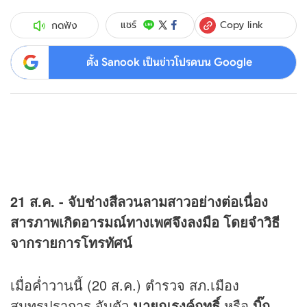
Copy link
แชร์
กดฟัง
ตั้ง Sanook เป็นข่าวโปรดบน Google
21 ส.ค. - จับช่างสีลวนลามสาวอย่างต่อเนื่อง
สารภาพเกิดอารมณ์ทางเพศจึงลงมือ โดยจำวิธี
จากรายการโทรทัศน์
เมื่อค่ำวานนี้ (20 ส.ค.) ตำรวจ สภ.เมือง
สมุทรปราการ จับตัว
นายณรงค์ฤทธิ์
หรือ
บิ๊ก