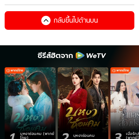
กลับขึ้นไปด้านบน
ซีรีส์ฮิตจาก
1
2
3
บุหงาซ่อนคม (พากย์
เมื่อรั
บุหงาซ่อนคม
ไทย)
(พากย์