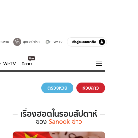
เข้าสู่ระบบสมาชิก
วจหวย
ขูดเลขนำโชค
WeTV
ve WeTV
นิยาย
รบรส
ความรู้รอบตัว
ตรวจหวย
หวยลาว
ฮาวทู
กูรู-รอบรู้
เรื่องฮอตในรอบสัปดาห์
เรื่อง
ของ
Sanook ข่าว
ฮอต
ใน
รอบ