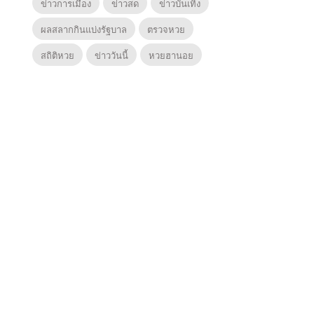
ข่าวการเมือง
ข่าวสด
ข่าวบันเทิง
ผลสลากกินแบ่งรัฐบาล
ตรวจหวย
สถิติหวย
ข่าววันนี้
หวยฮานอย