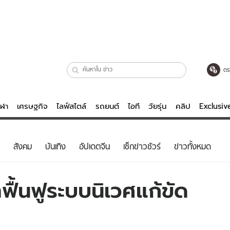
ตร
ีฬา
เศรษฐกิจ
ไลฟ์สไตล์
รถยนต์
ไอที
วัยรุ่น
คลิป
Exclusi
ตรวจหวย
ไลฟ์สไตล์
บันเทิงค
สังคม
บันเทิง
อัปเดตจีน
เช็กข่าวชัวร์
ข่าวทั้งหมด
ผู้หญิง
หนัง-ละคร
ผู้ชาย
เพลง
ฟื้นฟูระบบนิเวศแก้ขัด
ย
วัยรุ่น
เกมส์
ไอที
คลิป
รถยนต์
พอดแคสต์