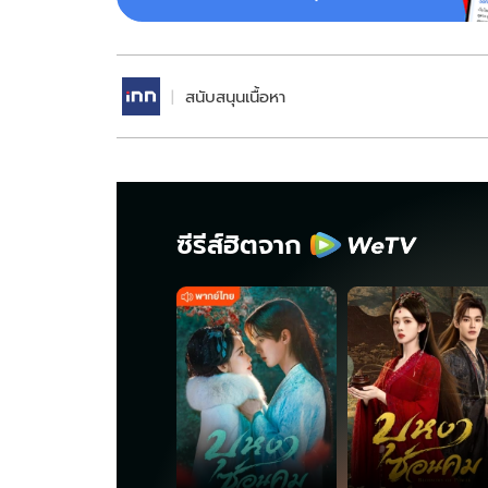
สนับสนุนเนื้อหา
ซีรีส์ฮิตจาก