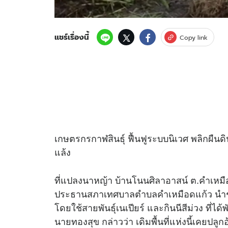
แชร์เรื่องนี้
Copy link
เกษตรกรกาฬสินธุ์ ฟื้นฟูระบบนิเวศ พลิกผืนดิน
แล้ง
ที่แปลงนาหญ้า บ้านโนนศิลาอาสน์ ต.คำเหมือด
ประธานสภาเทศบาลตำบลคำเหมือดแก้ว นำชาวบ้
โดยใช้สายพันธุ์เนเปียร์ และกินนีสีม่วง ที่ไ
นายทองสุข กล่าวว่า เดิมพื้นที่แห่งนี้เคยปล