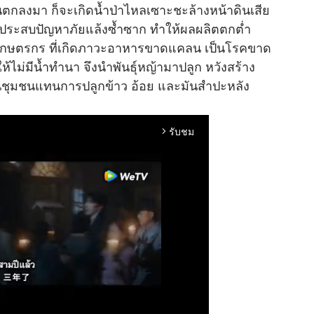
นตกลงมา ก็จะเกิดน้ำป่าไหลเซาะชะล้างหน้าดินเสีย
ับประสบปัญหาภัยแล้งซ้ำซาก ทำให้ผลผลิตตกต่ำ
ของเกษตรกร ที่เกิดภาวะอาหารขาดแคลน เป็นโรคขาด
ให้ไม่มีน้ำทำนา จึงนำพันธุ์หญ้ามาปลูก หวังสร้าง
งในชุมชนแทนการปลูกข้าว อ้อย และมันสำปะหลัง
รับชม
arrow_forward_ios