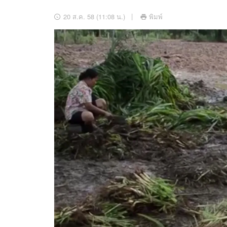
อัปเดตจีน
20 ส.ค. 58 (11:08 น.)
พิมพ์
เช็กข่าวชัวร์
ติดตามสนุกโซเชี
ดาวน์โหลดสนุกแอปฟรี
สงวนลิขสิทธิ์ ©
2569
บริษัท อิมเมจ ฟิวเจอร์ (ประเทศไทย) จำกัด