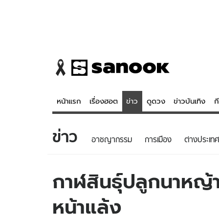
หน้าแรก
เรื่องฮอต
ข่าว
ดูดวง
ข่าวบันเทิง
ก
ข่าว
ข่าว
ดูดวง - 
อาชญากรรม
การเมือง
ต่างประเทศ
เรื่องฮอต
ดูดวง
ข่าว
หวยไทย
กาฬสินธุ์ปลูกนาหญ้า
ข่าวบันเทิง
สถิติหวยไท
หน้าแล้ง
ข่าวกีฬา
หวยลาว
ข่าวเศรษฐกิจ