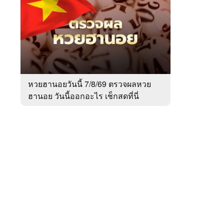
สัปดาห์
ของ
Sanook
ข่าว
 WeTV
หวยฮานอยวันนี้ 7/8/69 ตรวจผลหวย
ฮานอย วันนี้ออกอะไร เช็กสดที่นี่
ติดต่อโฆษณา
tencentthbd
sales@tencent.co.th
รา
ร้องเรียนเนื้อหาไม่เหมาะสม
แนะนำติชม แจ้งปัญหาการใช้งาน