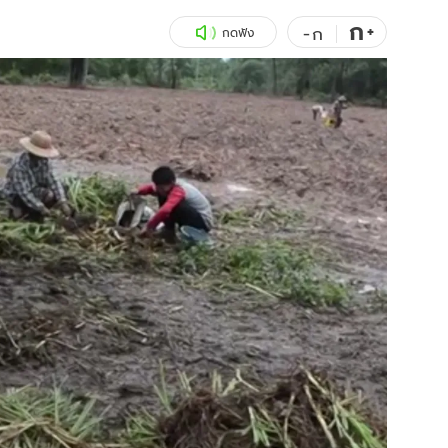
ก
สุขภาพ
+
ดูทีวี
-
ก
กดฟัง
เที่ยว-กิน
WeTV
Tasteful Thailand
Exclusive
Sanook Choice
นิยาย
ยลได้ที่
ร่วมงานกับเ