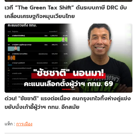
เวที “The Green Tax Shift” ดันระบบภาษี DRC ขับ
เคลื่อนเศรษฐกิจหมุนเวียนไทย
ด่วน! "ชัชชาติ" แรงต่อเนื่อง คนกรุงเทใจทิ้งห่างคู่แข่ง
ขยับนั่งเก้าอี้ผู้ว่าฯ กทม. อีกสมัย
แท็ก :
การเมือง