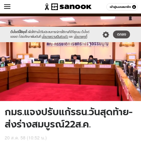
ข่าว
เข้าสู่ระบบสมาชิก
หมวดอื่นๆ
//s.isanook.com/ns/0/ud/370/1850914/640322-
Sanook
//s.isanook.com/sr/0/images/logo-
600
60
01.jpg
new-
sanook.png
เว็บไซต์นี้ใช้คุกกี้
เพื่อให้ท่านได้รับประสบการณ์การใช้งานที่ดีที่สุดบน เว็บไซต์
ตกลง
ของเรา โปรดศึกษาเพิ่มเติมที่
นโยบายความเป็นส่วนตัว
และ
นโยบายคุกกี้
กมธ.แจงปรับแก้รธน.วันสุดท้าย-
ส่งร่างสมบูรณ์22ส.ค.
20 ส.ค. 58 (10:52 น.)