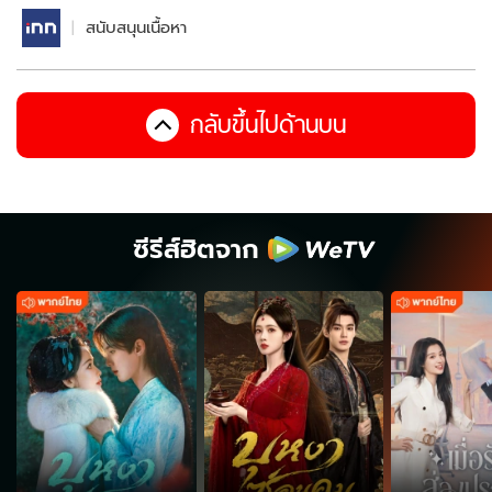
สนับสนุนเนื้อหา
กลับขึ้นไปด้านบน
ซีรีส์ฮิตจาก