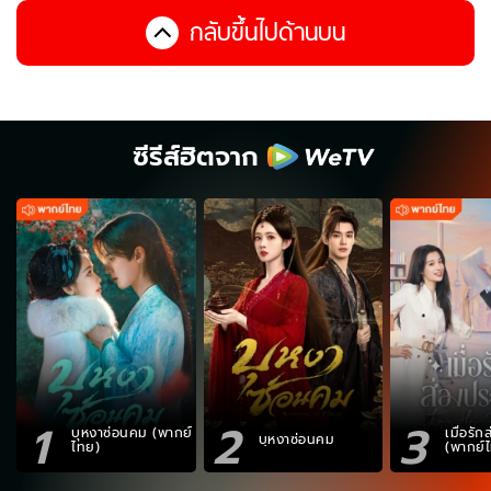
กลับขึ้นไปด้านบน
ซีรีส์ฮิตจาก
1
2
3
บุหงาซ่อนคม (พากย์
เมื่อรั
บุหงาซ่อนคม
ไทย)
(พากย์