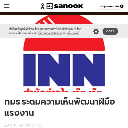
ข่าว
เข้าสู่ระบบสมาชิก
หมวดอื่นๆ
//s.isanook.com/ns/0/ud/370/1850842/640293-
Sanook
//s.isanook.com/sr/0/images/logo-
600
60
01.jpg
new-
sanook.png
เว็บไซต์นี้ใช้คุกกี้
เพื่อให้ท่านได้รับประสบการณ์การใช้งานที่ดีที่สุดบน เว็บไซต์
ตกลง
ของเรา โปรดศึกษาเพิ่มเติมที่
นโยบายความเป็นส่วนตัว
และ
นโยบายคุกกี้
กมธ.ระดมความเห็นพัฒนาฝีมือ
แรงงาน
20 ส.ค. 58 (09:54 น.)