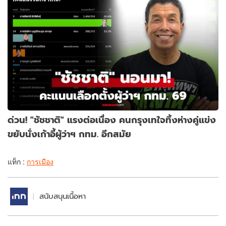
ด่วน! "ชัชชาติ" แรงต่อเนื่อง คนกรุงเทใจทิ้งห่างคู่แข่ง
ขยับนั่งเก้าอี้ผู้ว่าฯ กทม. อีกสมัย
แท็ก :
การเมือง
สนับสนุนเนื้อหา