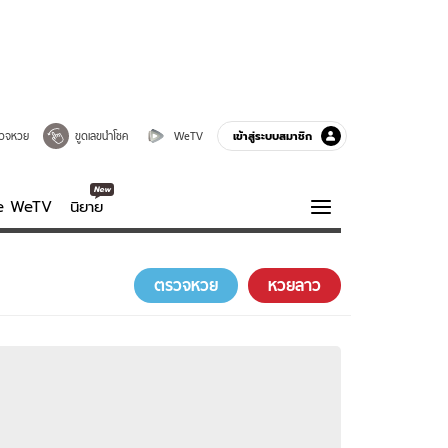
เข้าสู่ระบบสมาชิก
วจหวย
ขูดเลขนำโชค
WeTV
ve WeTV
นิยาย
รบรส
ความรู้รอบตัว
ตรวจหวย
หวยลาว
ฮาวทู
กูรู-รอบรู้