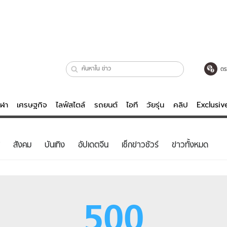
ตร
ีฬา
เศรษฐกิจ
ไลฟ์สไตล์
รถยนต์
ไอที
วัยรุ่น
คลิป
Exclusi
ตรวจหวย
ไลฟ์สไตล์
บันเทิงค
สังคม
บันเทิง
อัปเดตจีน
เช็กข่าวชัวร์
ข่าวทั้งหมด
ผู้หญิง
หนัง-ละคร
ผู้ชาย
เพลง
ย
วัยรุ่น
เกมส์
500
ไอที
คลิป
รถยนต์
พอดแคสต์