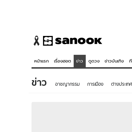
หน้าแรก
เรื่องฮอต
ข่าว
ดูดวง
ข่าวบันเทิง
ก
ข่าว
ข่าว
ดูดวง - 
อาชญากรรม
การเมือง
ต่างประเทศ
เรื่องฮอต
ดูดวง
ข่าว
หวยไทย
ข่าวบันเทิง
สถิติหวยไท
ข่าวกีฬา
หวยลาว
ข่าวเศรษฐกิจ