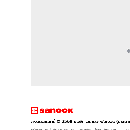
อัปเดตจีน
เช็กข่าวชัวร์
ติดตามสนุกโซเชี
ดาวน์โหลดสนุกแอปฟรี
สงวนลิขสิทธิ์ ©
2569
บริษัท อิมเมจ ฟิวเจอร์ (ประเทศไทย) จำกัด
สงวนลิขสิทธิ์ ©
2569
บริษัท อิมเมจ ฟิวเจอร์ (ประเ