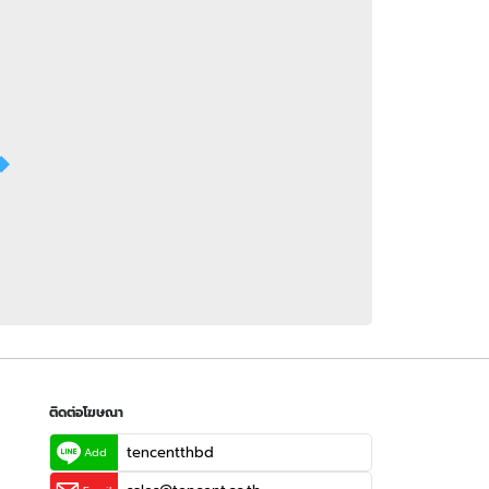
 WeTV
ติดต่อโฆษณา
tencentthbd
sales@tencent.co.th
รา
ร้องเรียนเนื้อหาไม่เหมาะสม
แนะนำติชม แจ้งปัญหาการใช้งาน
ติดต่อโฆษณา
tencentthbd
Add