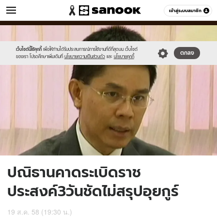
ข่าว
เข้าสู่ระบบสมาชิก
หมวดอื่นๆ
//s.isanook.com/ns/0/ud/370/1850662/640224-
Sanook
//s.isanook.com/sr/0/images/logo-
600
60
01.jpg
new-
sanook.png
เว็บไซต์นี้ใช้คุกกี้
เพื่อให้ท่านได้รับประสบการณ์การใช้งานที่ดีที่สุดบน เว็บไซต์
ตกลง
ของเรา โปรดศึกษาเพิ่มเติมที่
นโยบายความเป็นส่วนตัว
และ
นโยบายคุกกี้
ปณิธานคาดระเบิดราช
ประสงค์3วันชัดไม่สรุปอุยกูร์
19 ส.ค. 58 (19:30 น.)