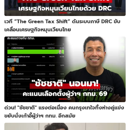
เวที “The Green Tax Shift” ดันระบบภาษี DRC ขับ
เคลื่อนเศรษฐกิจหมุนเวียนไทย
ด่วน! "ชัชชาติ" แรงต่อเนื่อง คนกรุงเทใจทิ้งห่างคู่แข่ง
ขยับนั่งเก้าอี้ผู้ว่าฯ กทม. อีกสมัย