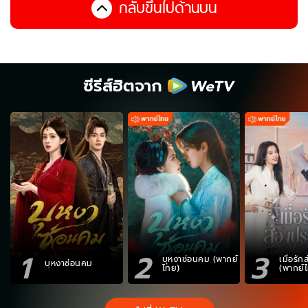
กลับขึ้นไปด้านบน
ซีรีส์ฮิตจาก
1
2
3
บุหงาซ่อนคม (พากย์
เมื่อรั
บุหงาซ่อนคม
ไทย)
(พากย์