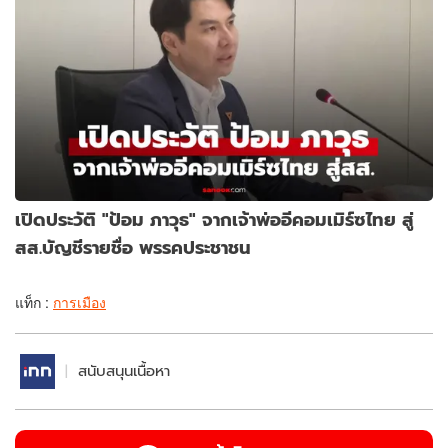
เปิดประวัติ "ป้อม ภาวุธ" จากเจ้าพ่ออีคอมเมิร์ซไทย สู่
สส.บัญชีรายชื่อ พรรคประชาชน
แท็ก :
การเมือง
สนับสนุนเนื้อหา