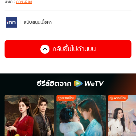
แท็ก :
การเมือง
สนับสนุนเนื้อหา
กลับขึ้นไปด้านบน
ซีรีส์ฮิตจาก