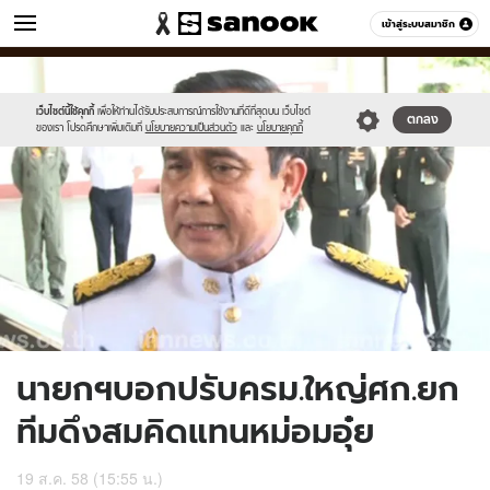
ข่าว
เข้าสู่ระบบสมาชิก
หมวดอื่นๆ
//s.isanook.com/ns/0/ud/370/1850486/640142-
Sanook
//s.isanook.com/sr/0/images/logo-
600
60
01.jpg
new-
sanook.png
เว็บไซต์นี้ใช้คุกกี้
เพื่อให้ท่านได้รับประสบการณ์การใช้งานที่ดีที่สุดบน เว็บไซต์
ตกลง
ของเรา โปรดศึกษาเพิ่มเติมที่
นโยบายความเป็นส่วนตัว
และ
นโยบายคุกกี้
นายกฯบอกปรับครม.ใหญ่ศก.ยก
ทีมดึงสมคิดแทนหม่อมอุ๋ย
19 ส.ค. 58 (15:55 น.)