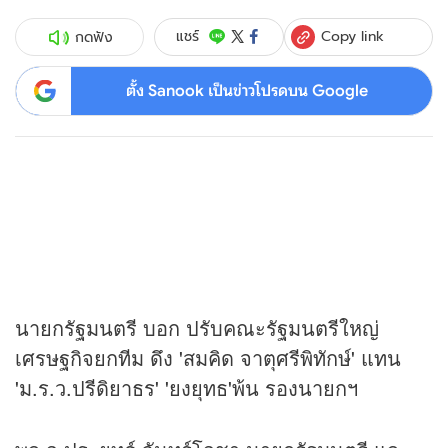
Copy link
แชร์
กดฟัง
ตั้ง Sanook เป็นข่าวโปรดบน Google
นายกรัฐมนตรี บอก ปรับคณะรัฐมนตรีใหญ่
เศรษฐกิจยกทีม ดึง 'สมคิด จาตุศรีพิทักษ์' แทน
'ม.ร.ว.ปรีดิยาธร' 'ยงยุทธ'พ้น รองนายกฯ