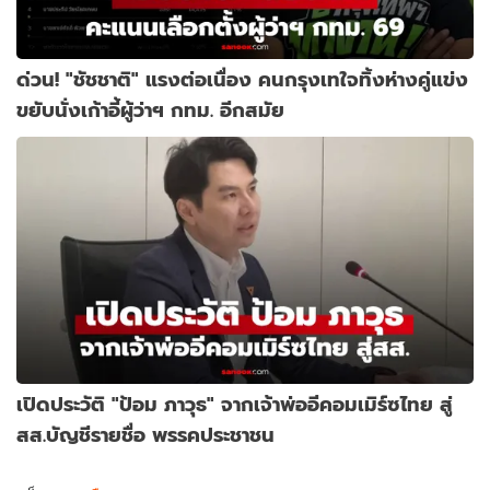
ด่วน! "ชัชชาติ" แรงต่อเนื่อง คนกรุงเทใจทิ้งห่างคู่แข่ง
ขยับนั่งเก้าอี้ผู้ว่าฯ กทม. อีกสมัย
เปิดประวัติ "ป้อม ภาวุธ" จากเจ้าพ่ออีคอมเมิร์ซไทย สู่
สส.บัญชีรายชื่อ พรรคประชาชน