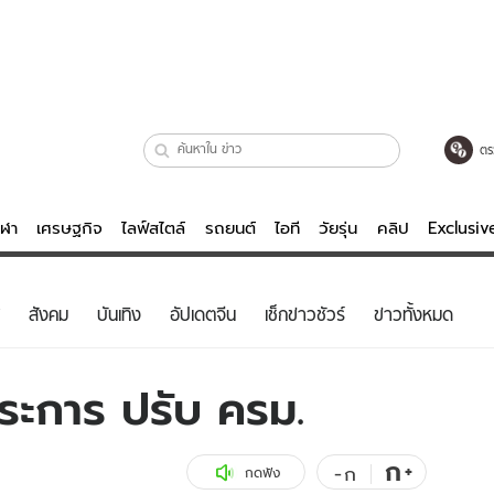
ตร
ีฬา
เศรษฐกิจ
ไลฟ์สไตล์
รถยนต์
ไอที
วัยรุ่น
คลิป
Exclusi
ตรวจหวย
ไลฟ์สไตล์
บันเทิงค
สังคม
บันเทิง
อัปเดตจีน
เช็กข่าวชัวร์
ข่าวทั้งหมด
ผู้หญิง
หนัง-ละคร
ผู้ชาย
เพลง
ระการ ปรับ ครม.
ย
วัยรุ่น
เกมส์
ไอที
คลิป
ก
+
-
ก
กดฟัง
รถยนต์
พอดแคสต์