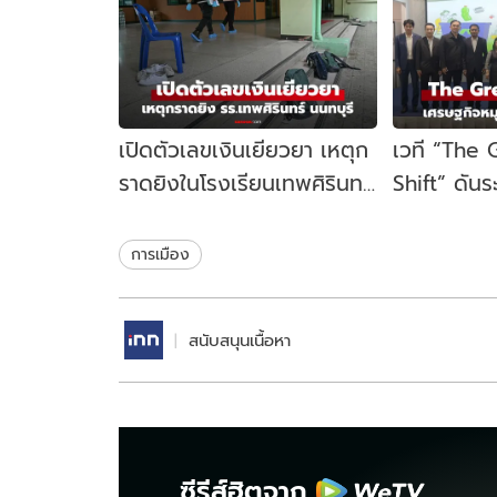
เปิดตัวเลขเงินเยียวยา เหตุก
เวที “The
ราดยิงในโรงเรียนเทพศิรินทร์
Shift” ดัน
นนทบุรี รัฐบาลจ่ายเท่าไหร่?
เคลื่อนเศร
ไทย
การเมือง
สนับสนุนเนื้อหา
ซีรีส์ฮิตจาก