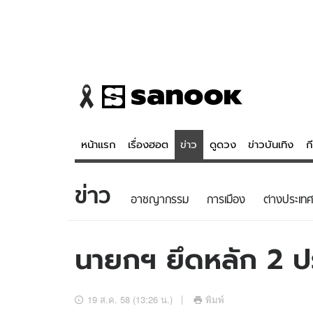
หน้าแรก
เรื่องฮอต
ข่าว
ดูดวง
ข่าวบันเทิง
ก
ข่าว
ข่าว
ดูดวง - 
อาชญากรรม
การเมือง
ต่างประเทศ
เรื่องฮอต
ดูดวง
ข่าว
หวยไทย
นายกฯ ยึดหลัก 2 ป
ข่าวบันเทิง
สถิติหวยไท
ข่าวกีฬา
หวยลาว
19 ส.ค. 58 (13:26 น.)
พิมพ์
ข่าวเศรษฐกิจ