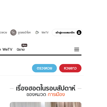
เข้าสู่ระบบสมาชิก
วจหวย
ขูดเลขนำโชค
WeTV
ve WeTV
นิยาย
รบรส
ความรู้รอบตัว
ตรวจหวย
หวยลาว
ฮาวทู
กูรู-รอบรู้
เรื่องฮอตในรอบสัปดาห์
เรื่อง
ของ
หมวด
การเมือง
ฮอต
ใน
รอบ