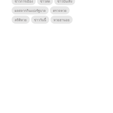
ข่าวการเมือง
ข่าวสด
ข่าวบันเทิง
ผลสลากกินแบ่งรัฐบาล
ตรวจหวย
สถิติหวย
ข่าววันนี้
หวยฮานอย