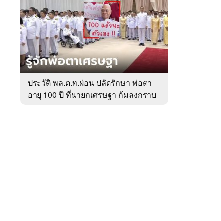
สัปดาห์
ของ
หมวด
การเมือง
 WeTV
ประวัติ พล.ต.ท.ผ่อน ปลัดรักษา พ่อตา
อายุ 100 ปี ที่นายกเศรษฐา ก้มลงกราบ
ติดต่อโฆษณา
ที่ตัก
tencentthbd
sales@tencent.co.th
รา
ร้องเรียนเนื้อหาไม่เหมาะสม
แนะนำติชม แจ้งปัญหาการใช้งาน