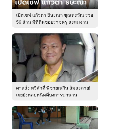
เปิดเซฟ แก้วตา ธิษะณา ชุณหะวัณ รวย
56 ล้าน มีที่ดินซอยราชครู สะสมงาน
ศิลป์
ศาลสั่ง ทวีศักดิ์ พี่ชายเนวิน ล้มละลาย!
เผยยังหลบหนีคดีบงการฆ่านาน
เกือบ10ปี