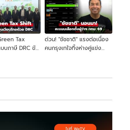
 Green Tax
ด่วน! "ชัชชาติ" แรงต่อเนื่อง
ระบบภาษี DRC ขับ
คนกรุงเทใจทิ้งห่างคู่แข่ง
ษฐกิจหมุนเวียน
ขยับนั่งเก้าอี้ผู้ว่าฯ กทม. อีก
สมัย
ไปที่ WeTV