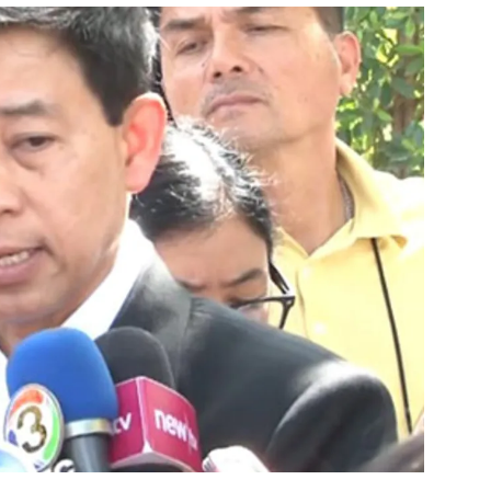
สุขภาพ
ดูทีวี
เที่ยว-กิน
WeTV
Tasteful Thailand
Exclusive
Sanook Choice
นิยาย
ยลได้ที่
ร่วมงานกับเ