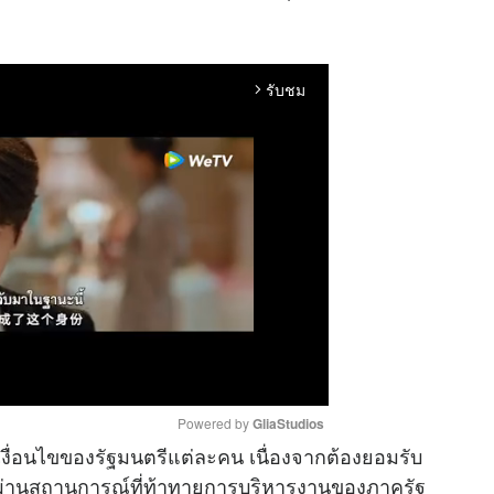
รับชม
arrow_forward_ios
Powered by 
GliaStudios
ื่อนไขของรัฐมนตรีแต่ละคน เนื่องจากต้องยอมรับ
ย ผ่านสถานการณ์ที่ท้าทายการบริหารงานของภาครัฐ
M