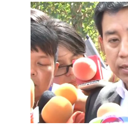
อัปเดตจีน
เช็กข่าวชัวร์
ติดตามสนุกโซเชี
ดาวน์โหลดสนุกแอปฟรี
สงวนลิขสิทธิ์ ©
2569
บริษัท อิมเมจ ฟิวเจอร์ (ประเทศไทย) จำกัด