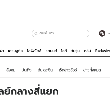
ตร
ีฬา
เศรษฐกิจ
ไลฟ์สไตล์
รถยนต์
ไอที
วัยรุ่น
คลิป
Exclusi
ตรวจหวย
ไลฟ์สไตล์
บันเทิงค
สังคม
บันเทิง
อัปเดตจีน
เช็กข่าวชัวร์
ข่าวทั้งหมด
ผู้หญิง
หนัง-ละคร
ผู้ชาย
เพลง
ลย์กลางสี่แยก
ย
วัยรุ่น
เกมส์
ไอที
คลิป
รถยนต์
พอดแคสต์