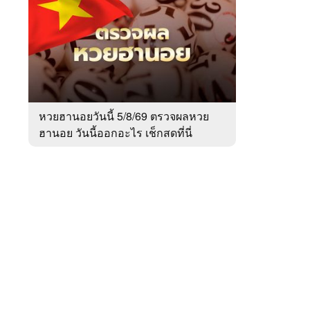
สัปดาห์
ของ
Sanook
ข่าว
 WeTV
หวยฮานอยวันนี้ 5/8/69 ตรวจผลหวย
ฮานอย วันนี้ออกอะไร เช็กสดที่นี่
ติดต่อโฆษณา
tencentthbd
sales@tencent.co.th
รา
ร้องเรียนเนื้อหาไม่เหมาะสม
แนะนำติชม แจ้งปัญหาการใช้งาน