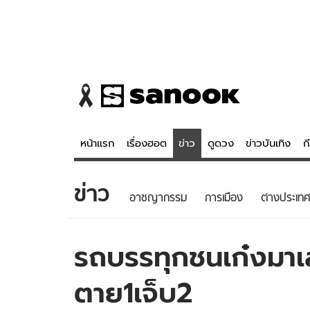
หน้าแรก
เรื่องฮอต
ข่าว
ดูดวง
ข่าวบันเทิง
ก
ข่าว
ข่าว
ดูดวง - 
อาชญากรรม
การเมือง
ต่างประเทศ
เรื่องฮอต
ดูดวง
ข่าว
หวยไทย
รถบรรทุกชนเก๋งมาเ
ข่าวบันเทิง
สถิติหวยไท
ตาย1เจ็บ2
ข่าวกีฬา
หวยลาว
ข่าวเศรษฐกิจ