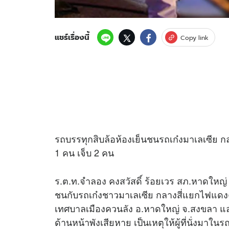
แชร์เรื่องนี้
Copy link
รถบรรทุกสิบล้อห้องเย็นชนรถเก๋งมาเลเซีย ก
1 คน เจ็บ 2 คน
ร.ต.ท.จำลอง คงสวัสดิ์ ร้อยเวร สภ.หาดใหญ่ ได
ชนกับรถเก๋งชาวมาเลเซีย กลางสี่แยกไฟแด
เทศบาลเมืองควนลัง อ.หาดใหญ่ จ.สงขลา แ
ด้านหน้าพังเสียหาย เป็นเหตุให้ผู้ที่นั่งมาในร