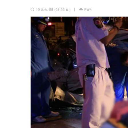
อัปเดตจีน
19 ส.ค. 58 (08:22 น.)
พิมพ์
เช็กข่าวชัวร์
ติดตามสนุกโซเชี
ดาวน์โหลดสนุกแอปฟรี
สงวนลิขสิทธิ์ ©
2569
บริษัท อิมเมจ ฟิวเจอร์ (ประเทศไทย) จำกัด