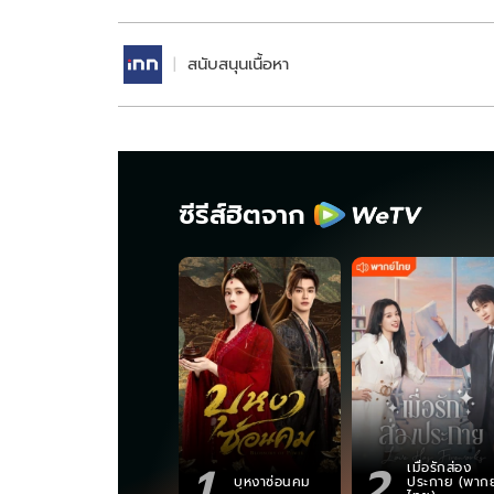
สนับสนุนเนื้อหา
ซีรีส์ฮิตจาก
1
2
เมื่อรักส่อง
บุหงาซ่อนคม
ประกาย (พากย