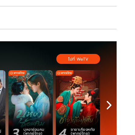
ไปที่ WeTV
3
4
5
ตำนานจอม
บุหงาซ่อนคม
ชายาเคียงหทัย
์
ภูตถังซาน
(พากย์ไทย)
(พากย์ไทย)