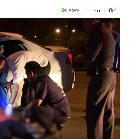
ก
สุขภาพ
+
ดูทีวี
-
ก
กดฟัง
เที่ยว-กิน
WeTV
Tasteful Thailand
Exclusive
Sanook Choice
นิยาย
ยลได้ที่
ร่วมงานกับเ