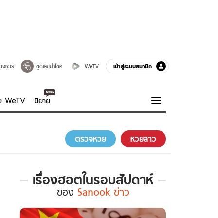
เข้าสู่ระบบสมาชิก
วจหวย
ขูดเลขนำโชค
WeTV
ve WeTV
นิยาย
รบรส
ความรู้รอบตัว
ตรวจหวย
หวยลาว
ฮาวทู
กูรู-รอบรู้
เรื่องฮอตในรอบสัปดาห์
เรื่อง
ของ
Sanook ข่าว
ฮอต
ใน
รอบ