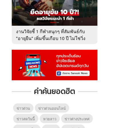
งานวิจัยชี้ 1 กีฬาสนุกๆ ที่สัมพันธ์กับ
"อายุยืน" เพิ่มขึ้นเกือบ 10 ปี ไม่ใช่วิ่ง
หรือว่ายน้ำ!
คำค้นยอดฮิต
ข่าวด่วน
ข่าวด่วนออนไลน์
ข่าวสดวันนี้
หวยลาว
ข่าวต่างประเทศ
6
7
8
ยุทธ์
หากวินาทีนั้นไม่
ตำนาน
หากวินาทีนั้นไม่
พบเธอ (พากย์
ภูตถั
พบเธอ