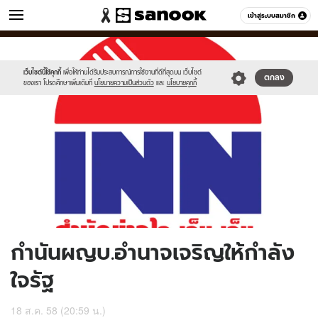
ข่าว
เข้าสู่ระบบสมาชิก
หมวดอื่นๆ
//s.isanook.com/ns/0/ud/369/1849982/639962-
Sanook
//s.isanook.com/sr/0/images/logo-
600
60
01.jpg
new-
sanook.png
เว็บไซต์นี้ใช้คุกกี้
เพื่อให้ท่านได้รับประสบการณ์การใช้งานที่ดีที่สุดบน เว็บไซต์
ตกลง
ของเรา โปรดศึกษาเพิ่มเติมที่
นโยบายความเป็นส่วนตัว
และ
นโยบายคุกกี้
กำนันผญบ.อำนาจเจริญให้กำลัง
ใจรัฐ
18 ส.ค. 58 (20:59 น.)