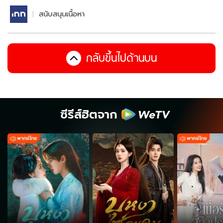
สนับสนุนเนื้อหา
กลับขึ้นไปด้านบน
ซีรีส์ฮิตจาก